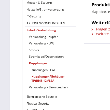
Messen & Steuern
Produkt
Netzteile/Stromversorgung
klappbar, e
IT-Security
Weiterf
AKTIONEN/SONDERPOSTEN
Fragen z
Kabel - Verkabelung
Weitere 
Verkabelung - Kupfer
Verkabelung - LWL
Stecker
Stromkabel/Dosenleisten
Kupplungen
Kupplungen - LWL
Kupplungen/Gehäuse -
TP(RJ45,12)/LSA
Verkabelung - Elektrotechnik
Elektronische Bauteile
Physical Security