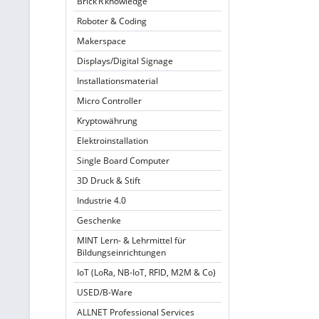
Brick’R’knowledge
Roboter & Coding
Makerspace
Displays/Digital Signage
Installationsmaterial
Micro Controller
Kryptowährung
Elektroinstallation
Single Board Computer
3D Druck & Stift
Industrie 4.0
Geschenke
MINT Lern- & Lehrmittel für
Bildungseinrichtungen
IoT (LoRa, NB-IoT, RFID, M2M & Co)
USED/B-Ware
ALLNET Professional Services