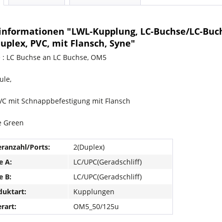
informationen "LWL-Kupplung, LC-Buchse/LC-Buc
uplex, PVC, mit Flansch, Syne"
 : LC Buchse an LC Buchse, OM5
ule,
C mit Schnappbefestigung mit Flansch
e Green
ranzahl/Ports:
2(Duplex)
e A:
LC/UPC(Geradschliff)
e B:
LC/UPC(Geradschliff)
uktart:
Kupplungen
rart:
OM5_50/125u