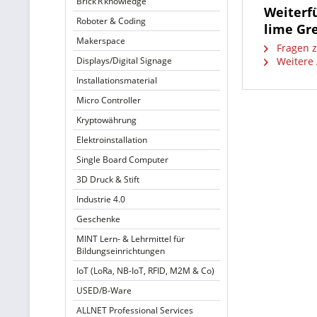
Brick’R’knowledge
Weiterf
Roboter & Coding
lime Gre
Makerspace
Fragen z
Displays/Digital Signage
Weitere A
Installationsmaterial
Micro Controller
Kryptowährung
Elektroinstallation
Single Board Computer
3D Druck & Stift
Industrie 4.0
Geschenke
MINT Lern- & Lehrmittel für
Bildungseinrichtungen
IoT (LoRa, NB-IoT, RFID, M2M & Co)
USED/B-Ware
ALLNET Professional Services