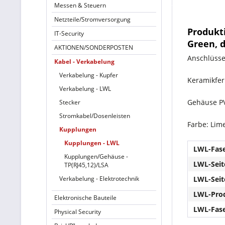
Messen & Steuern
Netzteile/Stromversorgung
Produkt
IT-Security
Green, d
AKTIONEN/SONDERPOSTEN
Anschlüsse
Kabel - Verkabelung
Verkabelung - Kupfer
Keramikfer
Verkabelung - LWL
Gehäuse PV
Stecker
Stromkabel/Dosenleisten
Farbe: Lim
Kupplungen
Kupplungen - LWL
LWL-Fase
Kupplungen/Gehäuse -
LWL-Seit
TP(RJ45,12)/LSA
Verkabelung - Elektrotechnik
LWL-Seit
LWL-Prod
Elektronische Bauteile
LWL-Fase
Physical Security