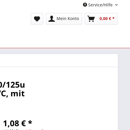
Service/Hilfe
Mein Konto
0,00 € *
0/125u
C, mit
1,08 € *