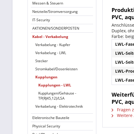
Messen & Steuern
Produkt
Netzteile/Stromversorgung
PVC, aqu
IT-Security
Anschlüsse
AKTIONEN/SONDERPOSTEN
Duplex, oh
Farbe: bei
Kabel - Verkabelung
LWL-Fase
Verkabelung - Kupfer
Verkabelung - LWL
LWL-Seit
Stecker
LWL-Seit
Stromkabel/Dosenleisten
LWL-Prod
Kupplungen
LWL-Fase
Kupplungen - LWL
Kupplungen/Gehäuse -
Weiterf
TP(RJ45,12)/LSA
PVC, aqu
Verkabelung - Elektrotechnik
Fragen z
Weitere 
Elektronische Bauteile
Physical Security