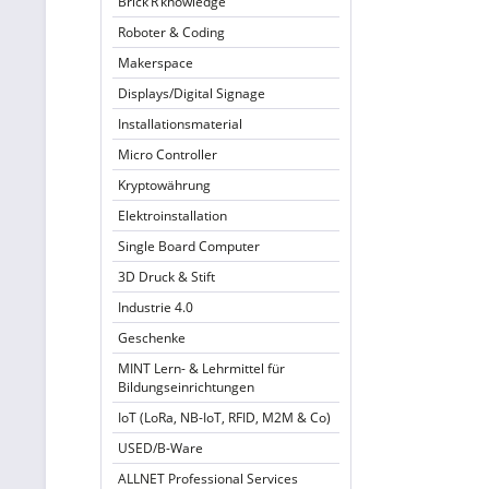
Brick’R’knowledge
Roboter & Coding
Makerspace
Displays/Digital Signage
Installationsmaterial
Micro Controller
Kryptowährung
Elektroinstallation
Single Board Computer
3D Druck & Stift
Industrie 4.0
Geschenke
MINT Lern- & Lehrmittel für
Bildungseinrichtungen
IoT (LoRa, NB-IoT, RFID, M2M & Co)
USED/B-Ware
ALLNET Professional Services