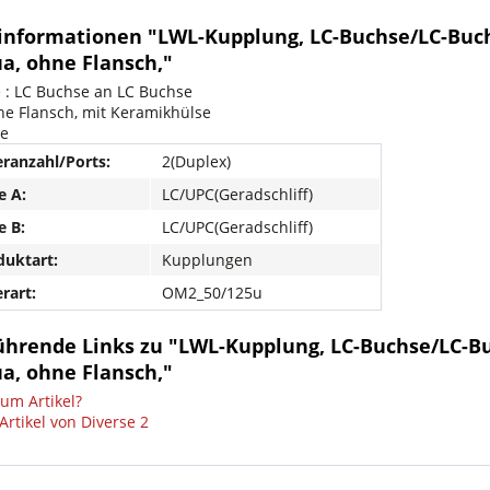
informationen "LWL-Kupplung, LC-Buchse/LC-Buch
a, ohne Flansch,"
 : LC Buchse an LC Buchse
ne Flansch, mit Keramikhülse
ge
ranzahl/Ports:
2(Duplex)
e A:
LC/UPC(Geradschliff)
e B:
LC/UPC(Geradschliff)
uktart:
Kupplungen
rart:
OM2_50/125u
ührende Links zu "LWL-Kupplung, LC-Buchse/LC-Bu
a, ohne Flansch,"
um Artikel?
Artikel von Diverse 2