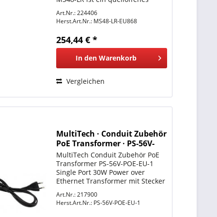
LoRaWAN zu Modbus Gateway. Es
Art.Nr.: 224406
ermöglicht die Verbindung eines
Herst.Art.Nr.:
MS48-LR-EU868
LoRa-Funknetzes mit einem IP-
Netz über WiFi, Ethernet oder...
254,44 € *
In den
Warenkorb
Vergleichen
MultiTech · Conduit Zubehör
PoE Transformer · PS-56V-
POE-EU-1
MultiTech Conduit Zubehör PoE
Transformer PS-56V-POE-EU-1
Single Port 30W Power over
Ethernet Transformer mit Stecker
für EU und GB (Single Pack) Für
Art.Nr.: 217900
den Einsatz mit MTCDTIP,
Herst.Art.Nr.:
PS-56V-POE-EU-1
MTCDTIP2 und MTCAP2
Modellen.