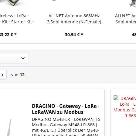
reless · LoRa ·
ALLNET Antenne 868MHz
ALLNET A
 Kit · Starter Kit ·
3,5dbi Antenne (N-Female)
6dbi Ante
05 + RAK4631
Omnidirectional/Rundstrahl
Omnidirect
ANT-868-3.5dbi-OMNI LoRA
ANT-86
33,22 € *
30,94 € *
48
LO
von
12
DRAGINO · Gateway · LoRa ·
LoRaWAN zu Modbus
Gateway · MS48-LR-868 (mit
DRAGINO MS48-LR - LoRaWAN To
4G)
Modbus Gateway MS48-LR-868 (
mit 4G/LTE ) Überblick Der MS48-
LR ist ein quelloffenes LoRaWAN