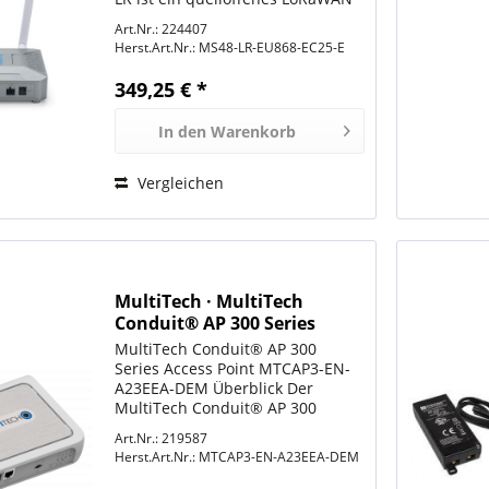
zu Modbus Gateway. Es
Art.Nr.: 224407
ermöglicht die Verbindung eines
Herst.Art.Nr.:
MS48-LR-EU868-EC25-E
LoRa-Funknetzes mit einem IP-
Netz über WiFi, Ethernet oder...
349,25 € *
In den
Warenkorb
Vergleichen
MultiTech · MultiTech
Conduit® AP 300 Series
Access Point · MTCAP3-EN-
MultiTech Conduit® AP 300
A23EEA-DEM
Series Access Point MTCAP3-EN-
A23EEA-DEM Überblick Der
MultiTech Conduit® AP 300
Series Access Point mit dem
Art.Nr.: 219587
mPower™ Edge Intelligence-
Herst.Art.Nr.:
MTCAP3-EN-A23EEA-DEM
Betriebssystem dient als Gateway
oder Zugangspunkt,