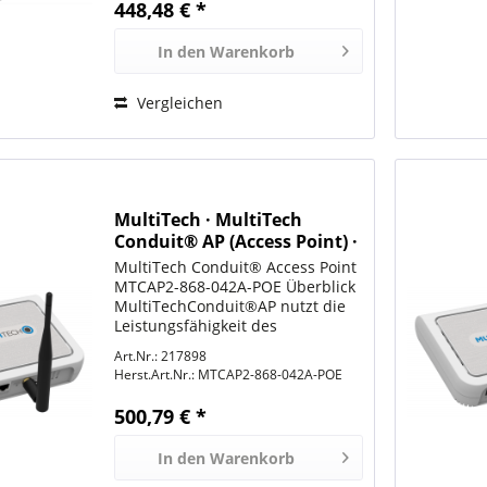
448,48 € *
der Konnektivität...
In den
Warenkorb
Vergleichen
MultiTech · MultiTech
Conduit® AP (Access Point) ·
MTCAP2-868-042A-POE
MultiTech Conduit® Access Point
MTCAP2-868-042A-POE Überblick
MultiTechConduit®AP nutzt die
Leistungsfähigkeit des
LoRaWAN®-Protokolls, um eine
Art.Nr.: 217898
gebäudeinterne Durchdringung
Herst.Art.Nr.:
MTCAP2-868-042A-POE
und Konnektivität für Tausende
von IoT-Anlagen zu
500,79 € *
ermöglichen....
In den
Warenkorb