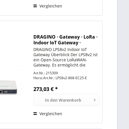
Vergleichen
DRAGINO · Gateway · LoRa ·
Indoor IoT Gateway ·
LPS8v2-868-EC25-E (mit 4G)
DRAGINO LPS8v2 Indoor IoT
Gateway Überblick Der LPS8v2 ist
ein Open-Source LoRaWAN-
Gateway. Es ermöglicht die
Verbindung von LoRa-
Art.Nr.: 215309
Funknetzwerken mit einem IP-
Herst.Art.Nr.:
LPS8v2-868-EC25-E
Netzwerk über WiFi, Ethernet
oder ein Mobilfunknetz (über ein
273,03 € *
optionales...
In den
Warenkorb
Vergleichen