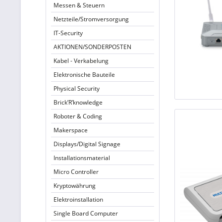
Messen & Steuern
Netzteile/Stromversorgung
IT-Security
AKTIONEN/SONDERPOSTEN
Kabel - Verkabelung
Elektronische Bauteile
Physical Security
Brick’R’knowledge
Roboter & Coding
Makerspace
Displays/Digital Signage
Installationsmaterial
Micro Controller
Kryptowährung
Elektroinstallation
Single Board Computer