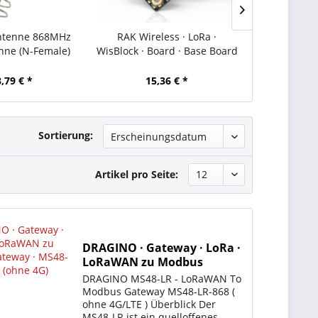
ntenne 868MHz
RAK Wireless · LoRa ·
RAK Wireless 
nne (N-Female)
WisBlock · Board · Base Board
· Developer P
ional/Rundstrahl
· RAK19003
· R
8-6dbi-OMNI
,79 € *
15,36 € *
227,
RA/HEL
Sortierung:
Artikel pro Seite:
DRAGINO · Gateway · LoRa ·
LoRaWAN zu Modbus
Gateway · MS48-LR-868
DRAGINO MS48-LR - LoRaWAN To
(ohne 4G)
Modbus Gateway MS48-LR-868 (
ohne 4G/LTE ) Überblick Der
MS48-LR ist ein quelloffenes