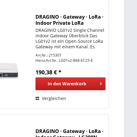
DRAGINO · Gateway · LoRa ·
Indoor Private LoRa
Gateway mit 4G · Single
DRAGINIO LG01v2 Single Channel
Channel · LG01v2-868-EC25-E
Indoor Gateway Überblick Das
LG01v2 ist ein Open-Source LoRa
Gateway mit einem Kanal. Es
ermöglicht die Verbindung eines
Art.Nr.: 215307
LoRa-Funknetzes mit einem IP-
Herst.Art.Nr.:
LG01v2-868-EC25-E
Netz über WiFi, Ethernet oder ein
Mobilfunknetz (über...
190,38 € *
In den
Warenkorb
Vergleichen
DRAGINO · Gateway · LoRa ·