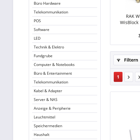
Büro Hardware
Telekommunikation
RAK Wi
POS
WisBlock ·
RAK50
Software
LED
Technik & Elektro
Fundgrube
Filtern
Computer & Notebooks
Büro & Entertainment
1
Telekommunikation
Kabel & Adapter
Server & NAS
Anzeige & Peripherie
Leuchtmittel
Speichermedien
Haushalt