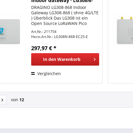
Indoor Gateway · LG308N-
868 (Mit 4G/LTE)
DRAGINO LG308-868 Indoor
Gateway LG308-868 ( ohne 4G/LTE
) Überblick Das LG308 ist ein
Open Source LoRaWAN Pico
Gateway. Es ermöglicht die
Art.Nr.: 211754
Verbindung von LoRa-Wireless-
Herst.Art.Nr.:
LG308N-868-EC25-E
Netzwerken mit einem IP-
Netzwerk über WiFi, Ethernet
297,97 € *
oder...
In den
Warenkorb
Vergleichen
von
12