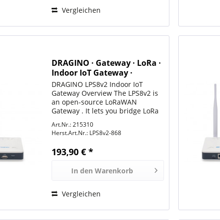
Vergleichen
DRAGINO · Gateway · LoRa ·
Indoor IoT Gateway ·
LPS8v2-868 (ohne 4G)
DRAGINO LPS8v2 Indoor IoT
Gateway Overview The LPS8v2 is
an open-source LoRaWAN
Gateway . It lets you bridge LoRa
wireless network to an IP network
Art.Nr.: 215310
via WiFi , Ethernet or Cellular
Herst.Art.Nr.:
LPS8v2-868
Network (via Optional 4G
module). The LoRa wireless...
193,90 € *
In den
Warenkorb
Vergleichen