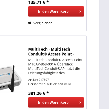
135,71 € *
In den
Warenkorb
Vergleichen
MultiTech · MultiTech
Conduit® Access Point ·
MTCAP-868-041A
MultiTech Conduit® Access Point
MTCAP-868-001A Überblick
MultiTechConduit®AP nutzt die
Leistungsfähigkeit des
LoRaWAN®-Protokolls, um eine
Art.Nr.: 217897
gebäudeinterne Durchdringung
Herst.Art.Nr.:
MTCAP-868-041A
und Konnektivität für Tausende
von IoT-Anlagen zu ermöglichen.
381,26 € *
Der...
In den
Warenkorb