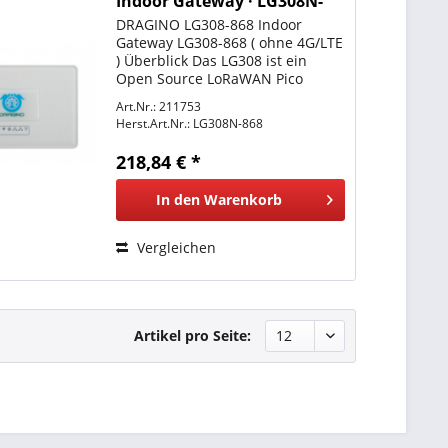
Indoor Gateway · LG308N-
868 ( Ohne 4G/LTE)
DRAGINO LG308-868 Indoor
Gateway LG308-868 ( ohne 4G/LTE
) Überblick Das LG308 ist ein
Open Source LoRaWAN Pico
Gateway. Es ermöglicht die
Art.Nr.: 211753
Verbindung von LoRa-Wireless-
Herst.Art.Nr.:
LG308N-868
Netzwerken mit einem IP-
Netzwerk über WiFi, Ethernet
218,84 € *
oder...
In den
Warenkorb
Vergleichen
Artikel pro Seite: