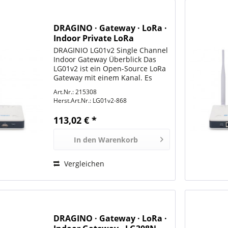
DRAGINO · Gateway · LoRa ·
Indoor Private LoRa
Gateway ohne 4G · Single
DRAGINIO LG01v2 Single Channel
Channel · LG01v2-868
Indoor Gateway Überblick Das
LG01v2 ist ein Open-Source LoRa
Gateway mit einem Kanal. Es
ermöglicht die Verbindung eines
Art.Nr.: 215308
LoRa-Funknetzes mit einem IP-
Herst.Art.Nr.:
LG01v2-868
Netz über WiFi, Ethernet oder ein
Mobilfunknetz (über...
113,02 € *
In den
Warenkorb
Vergleichen
DRAGINO · Gateway · LoRa ·