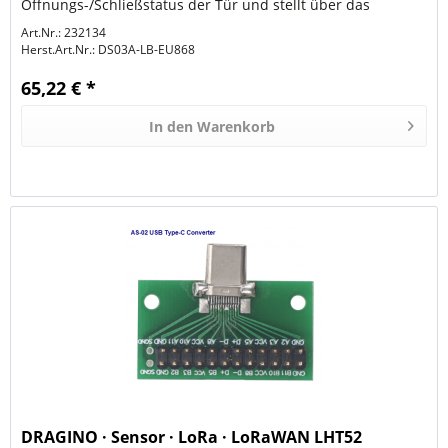
Öffnungs-/Schließstatus der Tür und stellt über das
LoRaWAN-Netzwerk eine Verbindung zum...
Art.Nr.: 232134
Herst.Art.Nr.:
DS03A-LB-EU868
65,22 € *
In den
Warenkorb
DRAGINO · Sensor · LoRa · LoRaWAN LHT52