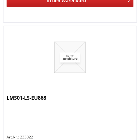
In den
Warenkorb
LMS01-LS-EU868
Art.Nr.: 233022