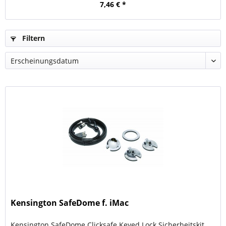
7,46 € *
Filtern
Kensington SafeDome f. iMac
Kensington SafeDome Clicksafe Keyed Lock Sicherheitskit