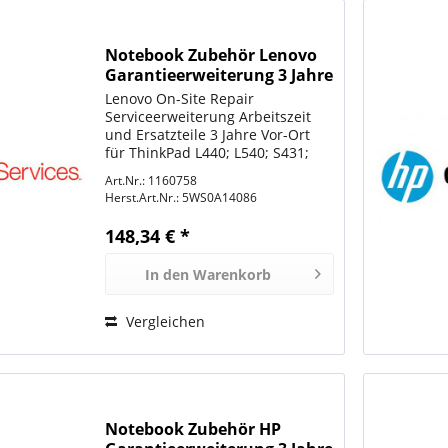
Notebook Zubehör Lenovo
Garantieerweiterung 3 Jahre
Lenovo On-Site Repair
Serviceerweiterung Arbeitszeit
und Ersatzteile 3 Jahre Vor-Ort
für ThinkPad L440; L540; S431;
S440; T440; T540; ThinkPad Twist
Art.Nr.: 1160758
S230; ThinkPad W540; X240
Herst.Art.Nr.:
5WS0A14086
148,34 € *
In den
Warenkorb
Vergleichen
Notebook Zubehör HP