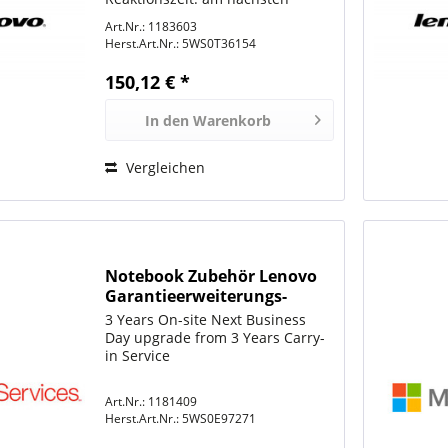
Arbeitstag ür ThinkPad A285;
Art.Nr.: 1183603
A485; L380; L380 Yoga; L390; L390
Herst.Art.Nr.:
5WS0T36154
Yoga; L490; L580; L590; T49X;
T590; X39X
150,12 € *
In den
Warenkorb
Vergleichen
Notebook Zubehör Lenovo
Garantieerweiterungs-
Upgrade 3 Jahre
3 Years On-site Next Business
Day upgrade from 3 Years Carry-
in Service
Art.Nr.: 1181409
Herst.Art.Nr.:
5WS0E97271