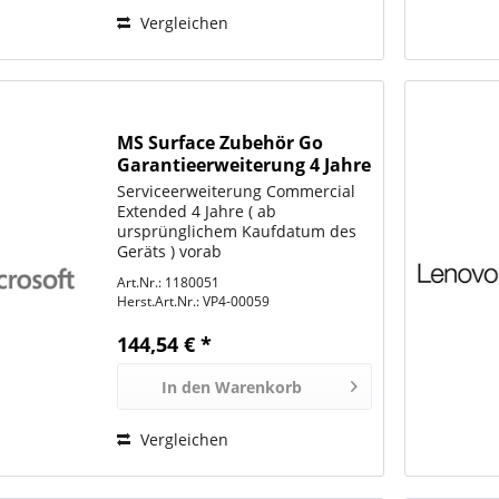
Vergleichen
MS Surface Zubehör Go
Garantieerweiterung 4 Jahre
Serviceerweiterung Commercial
Extended 4 Jahre ( ab
ursprünglichem Kaufdatum des
Geräts ) vorab
Austausch/Reaktionszeit: 3-5
Art.Nr.: 1180051
Arbeitstage für Surface Go Nur
Herst.Art.Nr.:
VP4-00059
Bestellbar mit Endkundendaten &
Geräte-Seriennummer
144,54 € *
Auftragsbezogene Bestellung
In den
Warenkorb
Vergleichen