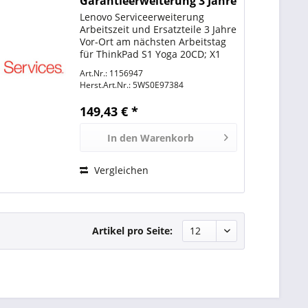
Garantieerweiterung 3 Jahre
Lenovo Serviceerweiterung
Arbeitszeit und Ersatzteile 3 Jahre
Vor-Ort am nächsten Arbeitstag
für ThinkPad S1 Yoga 20CD; X1
Carbon 20A7,20A8
Art.Nr.: 1156947
Herst.Art.Nr.:
5WS0E97384
149,43 € *
In den
Warenkorb
Vergleichen
Artikel pro Seite: