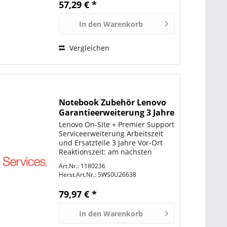
57,29 € *
Auftragsbezogene Bestellung
In den
Warenkorb
Vergleichen
Notebook Zubehör Lenovo
Garantieerweiterung 3 Jahre
Lenovo On-Site + Premier Support
Serviceerweiterung Arbeitszeit
und Ersatzteile 3 Jahre Vor-Ort
Reaktionszeit: am nächsten
Arbeitstag für: Lenovo ThinkPad
Art.Nr.: 1180236
X1 Carbon (2nd Gen) 20A8 /
Herst.Art.Nr.:
5WS0U26638
Lenovo ThinkPad X1 Carbon (3rd
Gen) 20BT / Lenovo...
79,97 € *
In den
Warenkorb