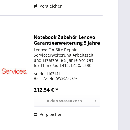
Vergleichen
Notebook Zubehör Lenovo
Garantieerweiterung 5 Jahre
Lenovo On-Site Repair
Serviceerweiterung Arbeitszeit
und Ersatzteile 5 Jahre Vor-Ort
für ThinkPad L412; L420; L430;
L440; L450; L512; L520; L530;
Art.Nr.: 1167151
T420; T420i; T420s; T430; T430s;
Herst.Art.Nr.:
5WS0A22893
T430u; T431s; T440; T440p; T440s;
T450; T450s; T520; T530;...
212,54 € *
In den
Warenkorb
Vergleichen