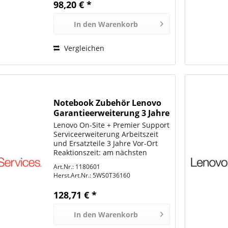
98,20 € *
In den
Warenkorb
Vergleichen
Notebook Zubehör Lenovo
Garantieerweiterung 3 Jahre
Lenovo On-Site + Premier Support
Serviceerweiterung Arbeitszeit
und Ersatzteile 3 Jahre Vor-Ort
Reaktionszeit: am nächsten
Arbeitstag für: Lenovo ThinkPad
Art.Nr.: 1180601
X1 Carbon (2nd Gen) 20A7, 20A8 /
Herst.Art.Nr.:
5WS0T36160
Lenovo ThinkPad X1 Carbon (3rd
Gen) 20BS, 20BT /...
128,71 € *
In den
Warenkorb