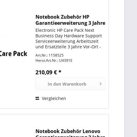
Notebook Zubehör HP
Garantieerweiterung 3 Jahre
Electronic HP Care Pack Next
Business Day Hardware Support
Serviceerweiterung Arbeitszeit
und Ersatzteile 3 Jahre Vor-Ort -
Reaktionszeit: am nächsten
Art.Nr.: 1158525
Arbeitstag für EliteBook 2760, 720
Herst.Art.Nr.:
U4391E
G1, 740 G1, 745 G2, 750 G1, 755
G2; EliteBook Folio...
210,09 € *
In den
Warenkorb
Vergleichen
Notebook Zubehör Lenovo