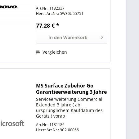
Art.Nr.: 1182337
Herst.Art.Nr.:
5WS0U55751
77,28 € *
In den
Warenkorb
Vergleichen
MS Surface Zubehör Go
Garantieerweiterung 3 Jahre
Serviceerweiterung Commercial
Extended 3 Jahre ( ab
ursprünglichem Kaufdatum des
Geräts ) vorab
Austausch/Reaktionszeit: 3-5
Art.Nr.: 1181186
Arbeitstage für Surface Go Nur
Herst.Art.Nr.:
9C2-00066
Bestellbar mit Endkundendaten &
Geräte-Seriennummer