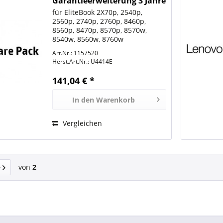
Garantieerweiterung 3 Jahre
für EliteBook 2X70p, 2540p,
2560p, 2740p, 2760p, 8460p,
8560p, 8470p, 8570p, 8570w,
8540w, 8560w, 8760w
Art.Nr.: 1157520
Herst.Art.Nr.:
U4414E
141,04 € *
In den
Warenkorb
Vergleichen
von
2