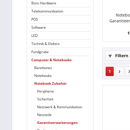
Büro Hardware
Telekommunikation
Notebo
POS
Garantieer
Software
1
LED
Technik & Elektro
Fundgrube
Filtern
Computer & Notebooks
Barebones
1
Notebooks
Notebook Zubehör
Peripherie
Sicherheit
Netzwerk & Kommunikation
Netzteile
Garantieerweiterungen