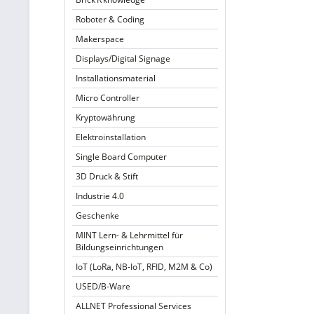
Roboter & Coding
Makerspace
Displays/Digital Signage
Installationsmaterial
Micro Controller
Kryptowährung
Elektroinstallation
Single Board Computer
3D Druck & Stift
Industrie 4.0
Geschenke
MINT Lern- & Lehrmittel für
Bildungseinrichtungen
IoT (LoRa, NB-IoT, RFID, M2M & Co)
USED/B-Ware
ALLNET Professional Services