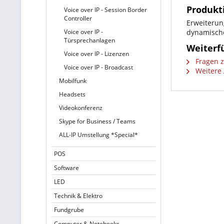
Produkt
Voice over IP - Session Border
Controller
Erweiterun
Voice over IP -
dynamische
Türsprechanlagen
Weiterf
Voice over IP - Lizenzen
Fragen z
Voice over IP - Broadcast
Weitere A
Mobilfunk
Headsets
Videokonferenz
Skype for Business / Teams
ALL-IP Umstellung *Special*
POS
Software
LED
Technik & Elektro
Fundgrube
Computer & Notebooks