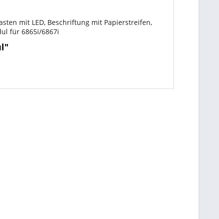
sten mit LED, Beschriftung mit Papierstreifen,
l für 6865i/6867i
l"