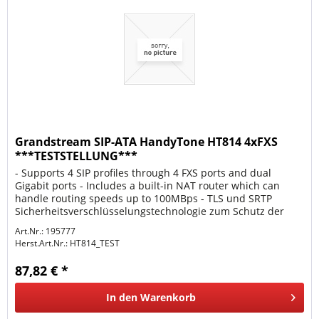
Grandstream SIP-ATA HandyTone HT814 4xFXS
***TESTSTELLUNG***
- Supports 4 SIP profiles through 4 FXS ports and dual
Gigabit ports - Includes a built-in NAT router which can
handle routing speeds up to 100MBps - TLS und SRTP
Sicherheitsverschlüsselungstechnologie zum Schutz der
Anrufe und Konten -...
Art.Nr.: 195777
Herst.Art.Nr.:
HT814_TEST
87,82 € *
In den
Warenkorb