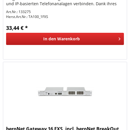
und IP-basierten Telefonanalagen verbinden. Dank ihres
großen...
Art.Nr.: 133275
Herst.Art.Nr.:
TA100_1FXS
33,44 € *
In den
Warenkorb
beroNet Gateway 16 FXS, incl. beroNet BreakOut