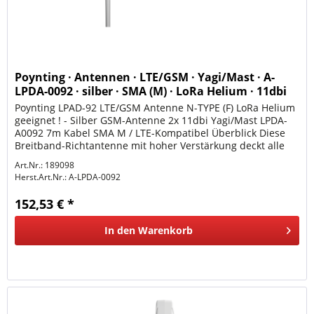
Poynting · Antennen · LTE/GSM · Yagi/Mast · A-
LPDA-0092 · silber · SMA (M) · LoRa Helium · 11dbi
Yag
Poynting LPAD-92 LTE/GSM Antenne N-TYPE (F) LoRa Helium
geeignet ! - Silber GSM-Antenne 2x 11dbi Yagi/Mast LPDA-
A0092 7m Kabel SMA M / LTE-Kompatibel Überblick Diese
Breitband-Richtantenne mit hoher Verstärkung deckt alle
internationalen...
Art.Nr.: 189098
Herst.Art.Nr.:
A-LPDA-0092
152,53 € *
In den
Warenkorb