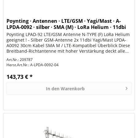
Poynting · Antennen · LTE/GSM · Yagi/Mast · A-
LPDA-0092 · silber · SMA (M) · LoRa Helium · 11dbi
Yag
Poynting LPAD-92 LTE/GSM Antenne N-TYPE (F) LoRa Helium
geeignet ! - Silber GSM-Antenne 2x 11dbi Yagi/Mast LPDA-
A0092 30cm Kabel SMA M / LTE-Kompatibel Überblick Diese
Breitband-Richtantenne mit hoher Verstärkung deckt alle...
Art.Nr.: 209787
Herst.Art.Nr.:
A-LPDA-0092-04
143,73 € *
In den
Warenkorb