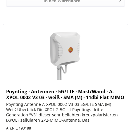
In den
Warenkorb
Poynting · Antennen · 5G/LTE · Mast/Wand · A-
XPOL-0002-V3-03 · weiß · SMA (M) · 11dbi Flat-MIMO
· SM
Poynting Antenne A-XPOL-0002-V3-03 5G/LTE SMA (M) -
Weiß Überblick Die XPOL-2-5G ist Poyntings dritte
Generation "V3" dieser sehr beliebten kreuzpolarisierten
(XPOL), zellularen 2×2-MIMO-Antenne. Das
Antennengehäuse sieht im Grunde...
Art.Nr.: 193188