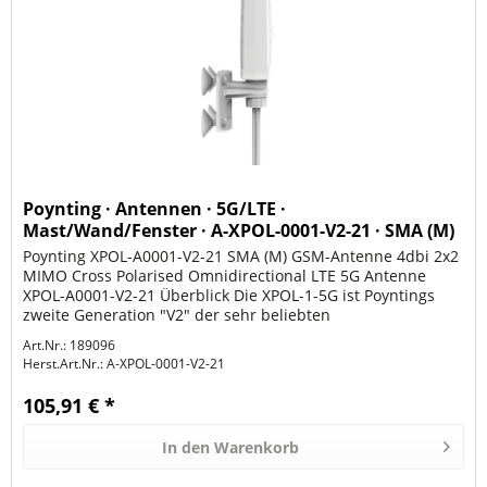
Poynting · Antennen · 5G/LTE ·
Mast/Wand/Fenster · A-XPOL-0001-V2-21 · SMA (M)
· 3dbi 2x2 MIMO Cross
Poynting XPOL-A0001-V2-21 SMA (M) GSM-Antenne 4dbi 2x2
MIMO Cross Polarised Omnidirectional LTE 5G Antenne
XPOL-A0001-V2-21 Überblick Die XPOL-1-5G ist Poyntings
zweite Generation "V2" der sehr beliebten
kreuzpolarisierten 2x2...
Art.Nr.: 189096
Herst.Art.Nr.:
A-XPOL-0001-V2-21
105,91 € *
In den
Warenkorb