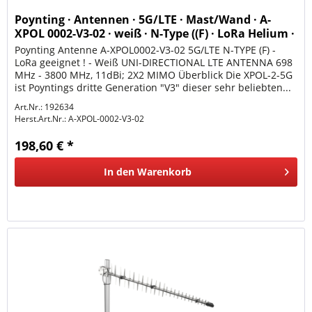
Poynting · Antennen · 5G/LTE · Mast/Wand · A-
XPOL 0002-V3-02 · weiß · N-Type ((F) · LoRa Helium ·
11
Poynting Antenne A-XPOL0002-V3-02 5G/LTE N-TYPE (F) -
LoRa geeignet ! - Weiß UNI-DIRECTIONAL LTE ANTENNA 698
MHz - 3800 MHz, 11dBi; 2X2 MIMO Überblick Die XPOL-2-5G
ist Poyntings dritte Generation "V3" dieser sehr beliebten...
Art.Nr.: 192634
Herst.Art.Nr.:
A-XPOL-0002-V3-02
198,60 € *
In den
Warenkorb