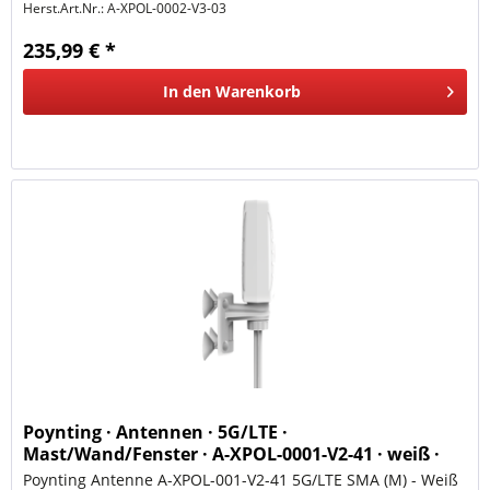
Herst.Art.Nr.:
A-XPOL-0002-V3-03
235,99 € *
In den
Warenkorb
Poynting · Antennen · 5G/LTE ·
Mast/Wand/Fenster · A-XPOL-0001-V2-41 · weiß ·
SMA (M) · 4dbi 4x4 MIM
Poynting Antenne A-XPOL-001-V2-41 5G/LTE SMA (M) - Weiß