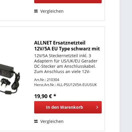
Vergleichen
ALLNET Ersatznetzteil
12V/5A EU Type schwarz mit
Adapter EU, US, UK
12V/5A Steckernetzteil inkl. 3
Adaptern für US/UK/EU Gerader
DC-Stecker am Anschlusskabel.
Zum Anschluss an viele 12V-
Geräte geeignet, die bis zu 5A
Art.Nr.: 210304
Stromstärke benötigen. Standard
Herst.Art.Nr.:
ALL-PSU12V5A-EUUSUK
Stecker 5,5mm / 2,5mm
Hohlstecker. Kompatibel auch
19,90 € *
für...
In den
Warenkorb
Vergleichen