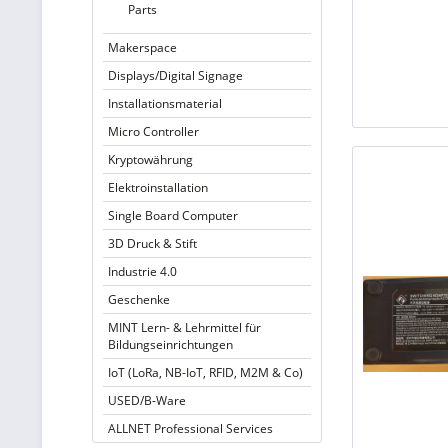
Parts
Makerspace
Displays/Digital Signage
Installationsmaterial
Micro Controller
Kryptowährung
Elektroinstallation
Single Board Computer
3D Druck & Stift
Industrie 4.0
Geschenke
MINT Lern- & Lehrmittel für
Bildungseinrichtungen
IoT (LoRa, NB-IoT, RFID, M2M & Co)
USED/B-Ware
ALLNET Professional Services