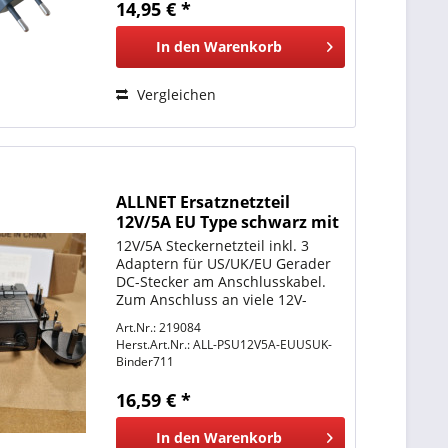
14,95 € *
In den
Warenkorb
Vergleichen
ALLNET Ersatznetzteil
12V/5A EU Type schwarz mit
Adapter EU, US, UK HTT mit
12V/5A Steckernetzteil inkl. 3
Binder 711 M9
Adaptern für US/UK/EU Gerader
DC-Stecker am Anschlusskabel.
Zum Anschluss an viele 12V-
Geräte geeignet, die bis zu 5A
Art.Nr.: 219084
Stromstärke benötigen. Binder
Herst.Art.Nr.:
ALL-PSU12V5A-EUUSUK-
Stecker 711 M9 3-polig 4.0A
Binder711
Kabellänge 2m, Inkl. Adapter...
16,59 € *
In den
Warenkorb