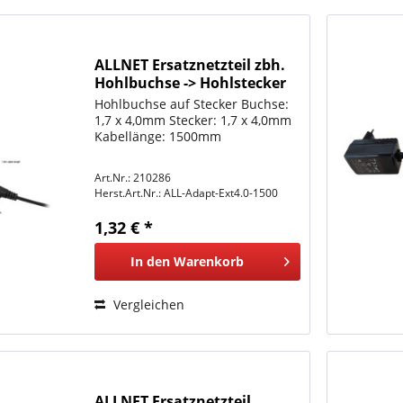
ALLNET Ersatznetzteil zbh.
Hohlbuchse -> Hohlstecker
Adapterkabel Verlängerung
Hohlbuchse auf Stecker Buchse:
-> 4,0mm x 1,7mm 1,5m
1,7 x 4,0mm Stecker: 1,7 x 4,0mm
Kabellänge: 1500mm
Art.Nr.: 210286
Herst.Art.Nr.:
ALL-Adapt-Ext4.0-1500
1,32 € *
In den
Warenkorb
Vergleichen
ALLNET Ersatznetzteil