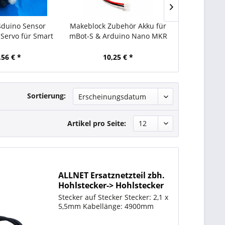
4duino Sensor
Makeblock Zubehör Akku für
ALLNET Batte
 Servo für Smart
mBot-S & Arduino Nano MKR
18650 Li-
 Roboter
Serie / Wiederaufladbarer
Hohlsteck
LiPo Akku 3,75V 1800m
,56 € *
10,25 € *
1,
Sortierung:
Artikel pro Seite:
ALLNET Ersatznetzteil zbh.
Hohlstecker-> Hohlstecker
Adapterkabel -> 5,5mm x
Stecker auf Stecker Stecker: 2,1 x
2,1mm 0,5m
5,5mm Kabellänge: 4900mm