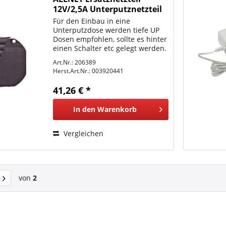
12V/2,5A Unterputznetzteil
rund Standard 76mm
Für den Einbau in eine
Egston
Unterputzdose werden tiefe UP
Dosen empfohlen, sollte es hinter
einen Schalter etc gelegt werden.
Die innovative Stromversorgung
Art.Nr.: 206389
mit Weitbereichseingang von 90–
Herst.Art.Nr.:
003920441
264 V/AC und stabilisierter
Ausgangsspannung in der...
41,26 € *
In den
Warenkorb
Vergleichen
von
2