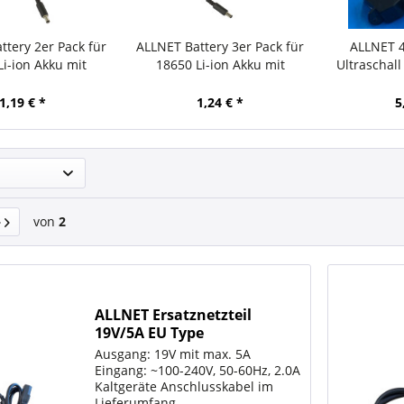
ttery 2er Pack für
ALLNET Battery 3er Pack für
ALLNET 
Li-ion Akku mit
18650 Li-ion Akku mit
Ultraschall
cker 5,1x2,1mm
Hohlstecker 5,1x2,1mm
Car
1,19 € *
1,24 € *
5
von
2
ALLNET Ersatznetzteil
19V/5A EU Type
Ausgang: 19V mit max. 5A
Eingang: ~100-240V, 50-60Hz, 2.0A
Kaltgeräte Anschlusskabel im
Lieferumfang