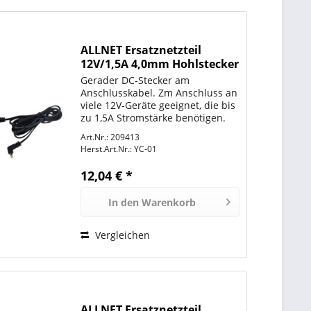
ALLNET Ersatznetzteil
12V/1,5A 4,0mm Hohlstecker
Adpater EU/US/UK
Gerader DC-Stecker am
Anschlusskabel. Zm Anschluss an
viele 12V-Geräte geeignet, die bis
zu 1,5A Stromstärke benötigen.
Standard Stecker 4,0mm / 1,7mm
Art.Nr.: 209413
Hohlstecker. Adapter für
Herst.Art.Nr.:
YC-01
EU,US,UK
12,04 € *
In den
Warenkorb
Vergleichen
ALLNET Ersatznetzteil