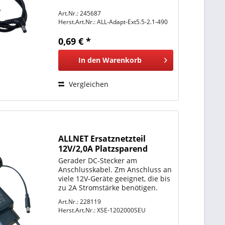
Art.Nr.: 245687
Herst.Art.Nr.:
ALL-Adapt-Ext5.5-2.1-490
0,69 € *
In den
Warenkorb
Vergleichen
ALLNET Ersatznetzteil
12V/2,0A Platzsparend
Rückseitig/Kabelausgang
Gerader DC-Stecker am
nach oben
Anschlusskabel. Zm Anschluss an
viele 12V-Geräte geeignet, die bis
zu 2A Stromstärke benötigen.
Standard Stecker 5,5mm / 2,1mm
Art.Nr.: 228119
Hohlstecker. Input 100V-240V 50-
Herst.Art.Nr.:
XSE-1202000SEU
60Hz 0,8A MAX Output
12V/2A.Erweiterter...