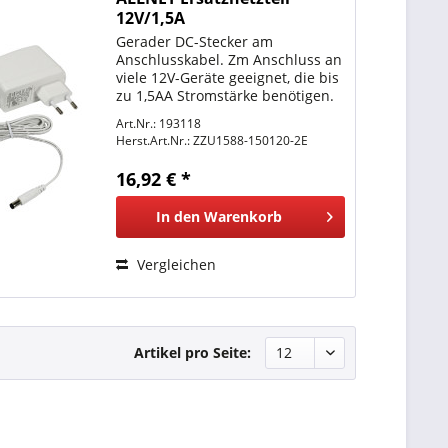
12V/1,5A
Gerader DC-Stecker am
Anschlusskabel. Zm Anschluss an
viele 12V-Geräte geeignet, die bis
zu 1,5AA Stromstärke benötigen.
Standard Stecker 5,5mm / 2,1mm
Art.Nr.: 193118
Hohlstecker.
Herst.Art.Nr.:
ZZU1588-150120-2E
16,92 € *
In den
Warenkorb
Vergleichen
Artikel pro Seite: