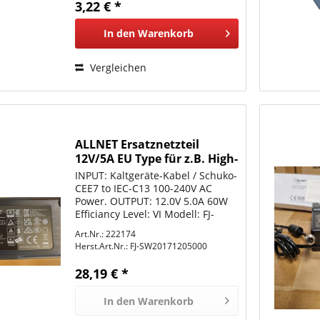
3,22 € *
In den
Warenkorb
Vergleichen
ALLNET Ersatznetzteil
12V/5A EU Type für z.B. High-
Performance-Tablets
INPUT: Kaltgeräte-Kabel / Schuko-
CEE7 to IEC-C13 100-240V AC
Power. OUTPUT: 12.0V 5.0A 60W
Efficiancy Level: VI Modell: FJ-
SW20171205000
Art.Nr.: 222174
Herst.Art.Nr.:
FJ-SW20171205000
28,19 € *
In den
Warenkorb