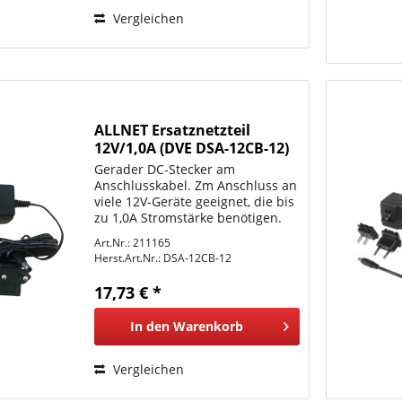
Vergleichen
ALLNET Ersatznetzteil
12V/1,0A (DVE DSA-12CB-12)
UK & EU Adapter
Gerader DC-Stecker am
Anschlusskabel. Zm Anschluss an
viele 12V-Geräte geeignet, die bis
zu 1,0A Stromstärke benötigen.
Standard Stecker 5,5mm / 2,1mm
Art.Nr.: 211165
Hohlstecker.
Herst.Art.Nr.:
DSA-12CB-12
17,73 € *
In den
Warenkorb
Vergleichen