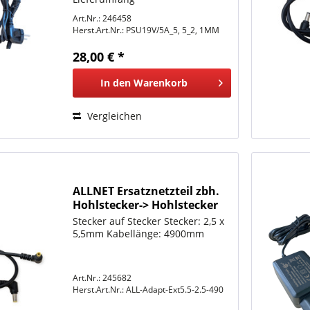
Art.Nr.: 246458
Herst.Art.Nr.:
PSU19V/5A_5, 5_2, 1MM
28,00 € *
In den
Warenkorb
Vergleichen
ALLNET Ersatznetzteil zbh.
Hohlstecker-> Hohlstecker
Adapterkabel -> 5,5mm x
Stecker auf Stecker Stecker: 2,5 x
2,5mm 0,5m
5,5mm Kabellänge: 4900mm
Art.Nr.: 245682
Herst.Art.Nr.:
ALL-Adapt-Ext5.5-2.5-490