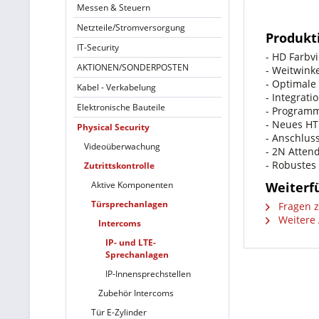
Messen & Steuern
Netzteile/Stromversorgung
Produkt
IT-Security
- HD Farbv
AKTIONEN/SONDERPOSTEN
- Weitwink
- Optimale
Kabel - Verkabelung
- Integrat
Elektronische Bauteile
- Programm
- Neues H
Physical Security
- Anschlus
Videoüberwachung
- 2N Atten
- Robustes
Zutrittskontrolle
Aktive Komponenten
Weiterf
Türsprechanlagen
Fragen z
Weitere 
Intercoms
IP- und LTE-
Sprechanlagen
IP-Innensprechstellen
Zubehör Intercoms
Tür E-Zylinder