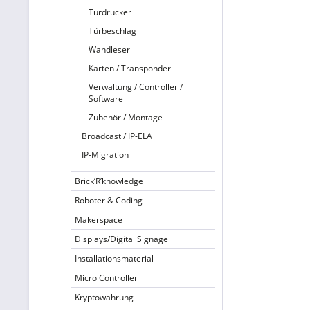
Türdrücker
Türbeschlag
Wandleser
Karten / Transponder
Verwaltung / Controller /
Software
Zubehör / Montage
Broadcast / IP-ELA
IP-Migration
Brick’R’knowledge
Roboter & Coding
Makerspace
Displays/Digital Signage
Installationsmaterial
Micro Controller
Kryptowährung