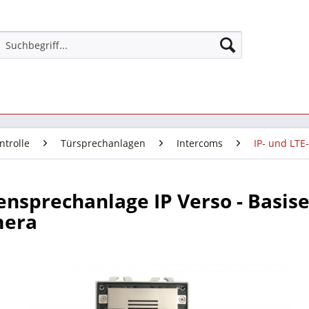
ntrolle
Türsprechanlagen
Intercoms
IP- und LTE
nsprechanlage IP Verso - Basise
mera