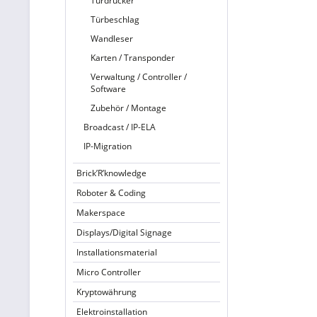
Türdrücker
Türbeschlag
Wandleser
Karten / Transponder
Verwaltung / Controller /
Software
Zubehör / Montage
Broadcast / IP-ELA
IP-Migration
Brick’R’knowledge
Roboter & Coding
Makerspace
Displays/Digital Signage
Installationsmaterial
Micro Controller
Kryptowährung
Elektroinstallation