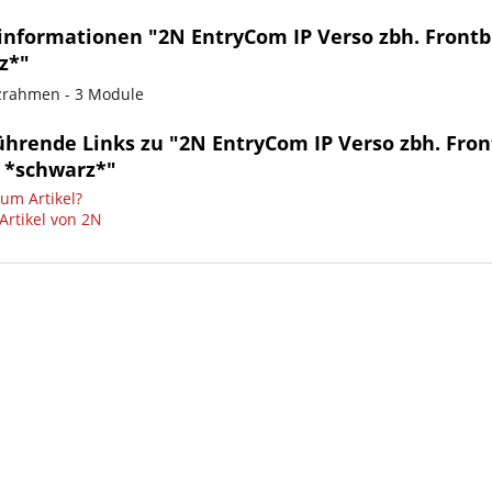
informationen "2N EntryCom IP Verso zbh. Front
z*"
zrahmen - 3 Module
ührende Links zu "2N EntryCom IP Verso zbh. Fro
 *schwarz*"
um Artikel?
Artikel von 2N