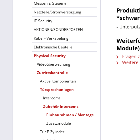
Messen & Steuern
Produkt
Netzteile/Stromversorgung
*schwar
IT-Security
- Unterput
AKTIONEN/SONDERPOSTEN
Kabel - Verkabelung
Weiterf
Elektronische Bauteile
Module)
Physical Security
Fragen z
Weitere 
Videoüberwachung
Zutrittskontrolle
Aktive Komponenten
Türsprechanlagen
Intercoms
Zubehör Intercoms
Einbaurahmen / Montage
Zusatzmodule
Tür E-Zylinder