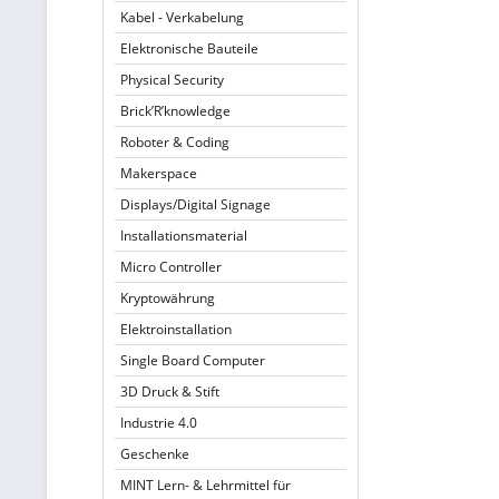
Kabel - Verkabelung
Elektronische Bauteile
Physical Security
Brick’R’knowledge
Roboter & Coding
Makerspace
Displays/Digital Signage
Installationsmaterial
Micro Controller
Kryptowährung
Elektroinstallation
Single Board Computer
3D Druck & Stift
Industrie 4.0
Geschenke
MINT Lern- & Lehrmittel für