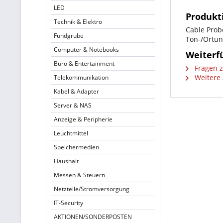
LED
Produkti
Technik & Elektro
Cable Prob
Fundgrube
Ton-/Ortun
Computer & Notebooks
Weiterfü
Büro & Entertainment
Fragen z
Weitere A
Telekommunikation
Kabel & Adapter
Server & NAS
Anzeige & Peripherie
Leuchtmittel
Speichermedien
Haushalt
Messen & Steuern
Netzteile/Stromversorgung
IT-Security
AKTIONEN/SONDERPOSTEN