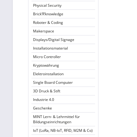
Physical Security
Brick’R’knowledge
Roboter & Coding
Makerspace
Displays/Digital Signage
Installationsmaterial
Micro Controller
Kryptowährung
Elektroinstallation
Single Board Computer
3D Druck & Stift
Industrie 4.0
Geschenke
MINT Lern- & Lehrmittel für
Bildungseinrichtungen
IoT (LoRa, NB-IoT, RFID, M2M & Co)