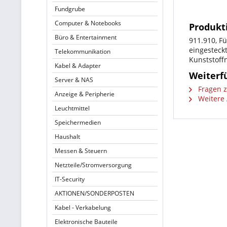
Fundgrube
Computer & Notebooks
Produkt
Büro & Entertainment
911.910, F
eingesteck
Telekommunikation
Kunststoff
Kabel & Adapter
Weiterf
Server & NAS
Fragen z
Anzeige & Peripherie
Weitere 
Leuchtmittel
Speichermedien
Haushalt
Messen & Steuern
Netzteile/Stromversorgung
IT-Security
AKTIONEN/SONDERPOSTEN
Kabel - Verkabelung
Elektronische Bauteile