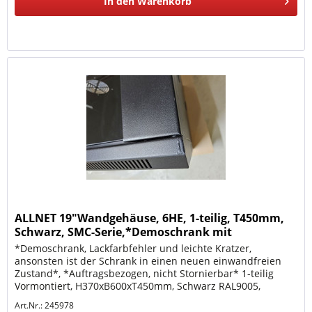
In den
Warenkorb
ALLNET 19"Wandgehäuse, 6HE, 1-teilig, T450mm,
Schwarz, SMC-Serie,*Demoschrank mit
Lackfarbfehler un
*Demoschrank, Lackfarbfehler und leichte Kratzer,
ansonsten ist der Schrank in einen neuen einwandfreien
Zustand*, *Auftragsbezogen, nicht Stornierbar* 1-teilig
Vormontiert, H370xB600xT450mm, Schwarz RAL9005,
Glastüre mit Schloss, 2x...
Art.Nr.: 245978