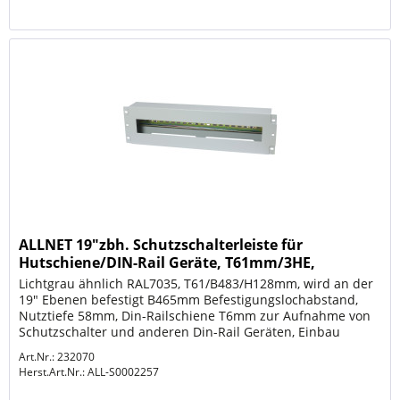
ALLNET 19"zbh. Schutzschalterleiste für
Hutschiene/DIN-Rail Geräte, T61mm/3HE,
Lichtgrau, Frontmonta
Lichtgrau ähnlich RAL7035, T61/B483/H128mm, wird an der
19" Ebenen befestigt B465mm Befestigungslochabstand,
Nutztiefe 58mm, Din-Railschiene T6mm zur Aufnahme von
Schutzschalter und anderen Din-Rail Geräten, Einbau
Lochgröße Front...
Art.Nr.: 232070
Herst.Art.Nr.:
ALL-S0002257