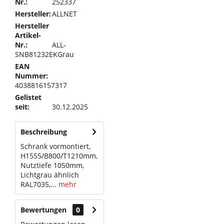
Nr.:
252337
Hersteller:
ALLNET
Hersteller
Artikel-
Nr.:
ALL-
SNB81232EKGrau
EAN
Nummer:
4038816157317
Gelistet
seit:
30.12.2025
Beschreibung
Schrank vormontiert,
H1555/B800/T1210mm,
Nutztiefe 1050mm,
Lichtgrau ähnlich
RAL7035,...
mehr
Bewertungen
0