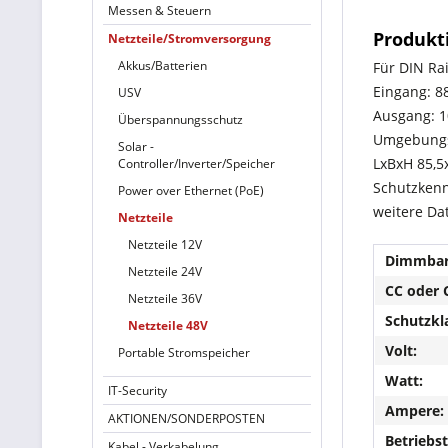
Messen & Steuern
Produkt
Netzteile/Stromversorgung
Akkus/Batterien
Für DIN Rai
Eingang: 
USV
Ausgang: 1
Überspannungsschutz
Umgebungs
Solar -
LxBxH 85,
Controller/Inverter/Speicher
Schutzkenn
Power over Ethernet (PoE)
weitere Da
Netzteile
Netzteile 12V
Dimmbar
Netzteile 24V
CC oder 
Netzteile 36V
Schutzkl
Netzteile 48V
Volt:
Portable Stromspeicher
Watt:
IT-Security
Ampere:
AKTIONEN/SONDERPOSTEN
Betriebs
Kabel - Verkabelung