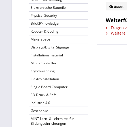
Grösse:
Elektronische Bauteile
Physical Security
Weiterf
Brick’R’knowledge
Fragen z
Roboter & Coding
Weitere 
Makerspace
Displays/Digital Signage
Installationsmaterial
Micro Controller
Kryptowährung
Elektroinstallation
Single Board Computer
3D Druck & Stift
Industrie 4.0
Geschenke
MINT Lern- & Lehrmittel für
Bildungseinrichtungen