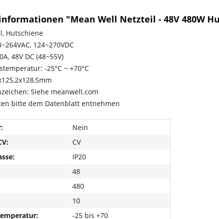
informationen "Mean Well Netzteil - 48V 480W H
l, Hutschiene
88~264VAC, 124~270VDC
0A, 48V DC (48~55V)
temperatur: -25°C ~ +70°C
5x125,2x128,5mm
zeichen: Siehe meanwell.com
ten bitte dem Datenblatt entnehmen
:
Nein
CV:
CV
asse:
IP20
48
480
10
temperatur:
-25 bis +70