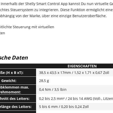
Innerhalb der Shelly Smart Control App kannst Du nun virtuelle Ge
ichtes Steuersystem zu integrieren. Diese Funktion ermöglicht eine
abhängig von der Marke, über eine einzige Benutzeroberfläche.
sche Daten
EIGENSCHAFTEN
ße (H x B xT):
38,5 x 43,5 x 17mm / 1,52 x 1,71 x 0,67 Zoll
Gewicht:
28,5 g
ubklemmen max.
0,4 Nm / 3,5 lbin
rehmoment:
hnitt des Leiters:
0,2 bis 2,5 mm² / 24 bis 14 AWG (Voll-, Lit
rlänge des Leiters:
5 bis 6 mm / 0,20 bis 0,24 Zoll