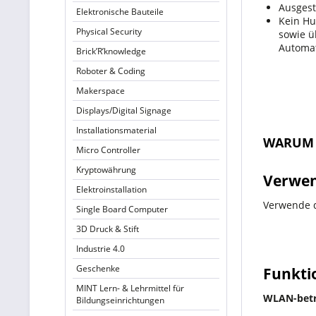
Ausgest
Elektronische Bauteile
Kein Hu
Physical Security
sowie ü
Automat
Brick’R’knowledge
Roboter & Coding
Makerspace
Displays/Digital Signage
Installationsmaterial
WARUM S
Micro Controller
Kryptowährung
Verwen
Elektroinstallation
Verwende d
Single Board Computer
3D Druck & Stift
Industrie 4.0
Geschenke
Funkti
MINT Lern- & Lehrmittel für
WLAN-betr
Bildungseinrichtungen