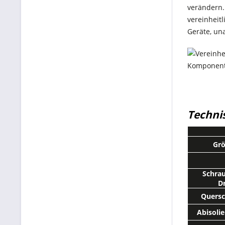
verändern. 
vereinheitl
Geräte, un
Techni
Grö
Schra
D
Quersc
Abisolie