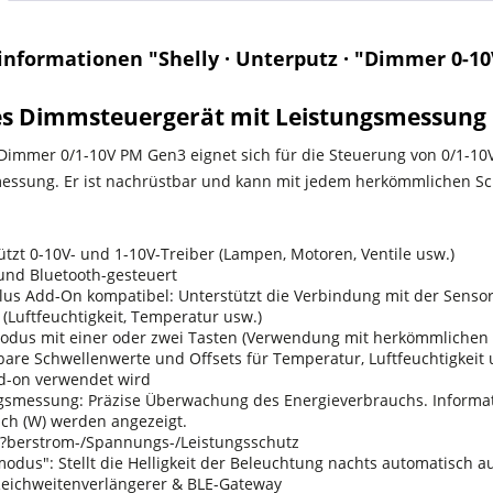
informationen "Shelly · Unterputz · "Dimmer 0-1
s Dimmsteuergerät mit Leistungsmessung
 Dimmer 0/1-10V PM Gen3 eignet sich für die Steuerung von 0/1-
essung. Er ist nachrüstbar und kann mit jedem herkömmlichen S
ützt 0-10V- und 1-10V-Treiber (Lampen, Motoren, Ventile usw.)
nd Bluetooth-gesteuert
Plus Add-On kompatibel: Unterstützt die Verbindung mit der Sensor
(Luftfeuchtigkeit, Temperatur usw.)
us mit einer oder zwei Tasten (Verwendung mit herkömmlichen 
are Schwellenwerte und Offsets für Temperatur, Luftfeuchtigkeit
d-on verwendet wird
gsmessung: Präzise Überwachung des Energieverbrauchs. Informat
ch (W) werden angezeigt.
 ?berstrom-/Spannungs-/Leistungsschutz
odus": Stellt die Helligkeit der Beleuchtung nachts automatisch au
ichweitenverlängerer & BLE-Gateway