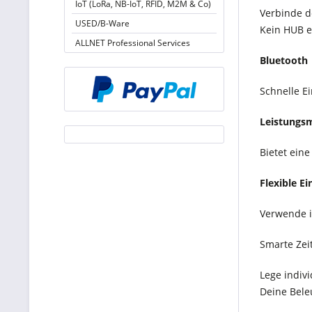
IoT (LoRa, NB-IoT, RFID, M2M & Co)
Verbinde 
USED/B-Ware
Kein HUB e
ALLNET Professional Services
Bluetooth
Schnelle E
Leistungs
Bietet ein
Flexible E
Verwende i
Smarte Zei
Lege indiv
Deine Bele