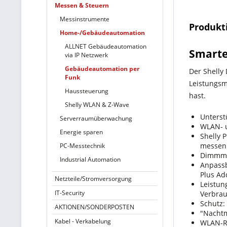
Messen & Steuern
Messinstrumente
Produkt
Home-/Gebäudeautomation
ALLNET Gebäudeautomation
Smarte
via IP Netzwerk
Gebäudeautomation per
Der Shelly
Funk
Leistungsm
Haussteuerung
hast.
Shelly WLAN & Z-Wave
Unterst
Serverraumüberwachung
WLAN- u
Energie sparen
Shelly 
messen 
PC-Messtechnik
Dimmmod
Industrial Automation
Anpassb
Plus Ad
Netzteile/Stromversorgung
Leistun
IT-Security
Verbrau
Schutz:
AKTIONEN/SONDERPOSTEN
"Nachtm
Kabel - Verkabelung
WLAN-Re