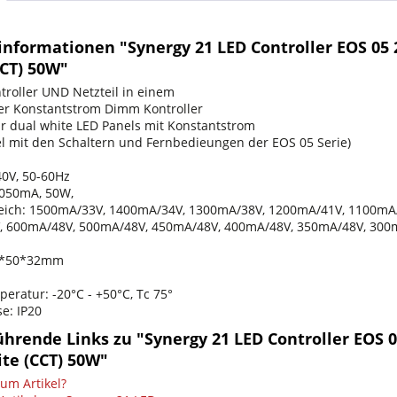
nformationen "Synergy 21 LED Controller EOS 05 2
CCT) 50W"
troller UND Netzteil in einem
rer Konstantstrom Dimm Kontroller
ür dual white LED Panels mit Konstantstrom
l mit den Schaltern und Fernbedieungen der EOS 05 Serie)
40V, 50-60Hz
1050mA, 50W,
reich: 1500mA/33V, 1400mA/34V, 1300mA/38V, 1200mA/41V, 1100mA
, 600mA/48V, 500mA/48V, 450mA/48V, 400mA/48V, 350mA/48V, 30
0*50*32mm
eratur: -20°C - +50°C, Tc 75°
e: IP20
hrende Links zu "Synergy 21 LED Controller EOS 0
ite (CCT) 50W"
um Artikel?