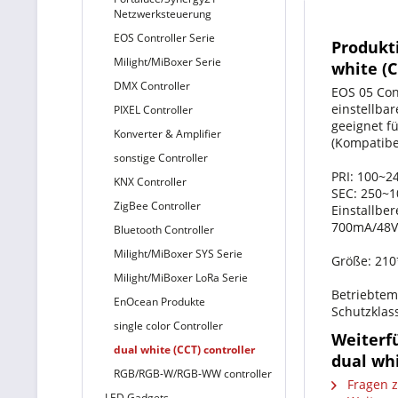
Netzwerksteuerung
EOS Controller Serie
Produkti
Milight/MiBoxer Serie
white (
DMX Controller
EOS 05 Con
einstellba
PIXEL Controller
geeignet f
Konverter & Amplifier
(Kompatibe
sonstige Controller
PRI: 100~2
KNX Controller
SEC: 250~
ZigBee Controller
Einstallbe
700mA/48V
Bluetooth Controller
Milight/MiBoxer SYS Serie
Größe: 21
Milight/MiBoxer LoRa Serie
Betriebtemp
EnOcean Produkte
Schutzklass
single color Controller
Weiterfü
dual white (CCT) controller
dual wh
RGB/RGB-W/RGB-WW controller
Fragen z
LED Gadgets