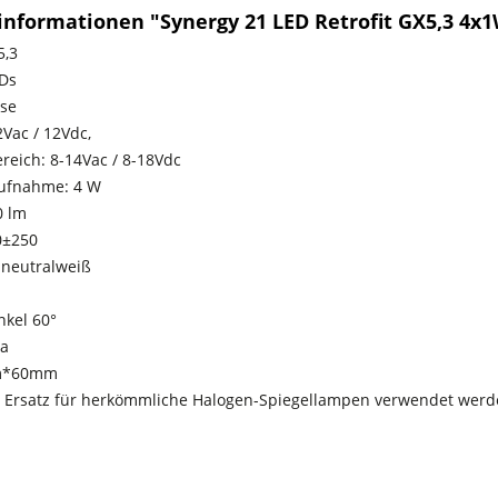
informationen "Synergy 21 LED Retrofit GX5,3 4
5,3
Ds
se
2Vac / 12Vdc,
reich: 8-14Vac / 8-18Vdc
aufnahme: 4 W
0 lm
0±250
: neutralweiß
nkel 60°
ja
m*60mm
 Ersatz für herkömmliche Halogen-Spiegellampen verwendet werd