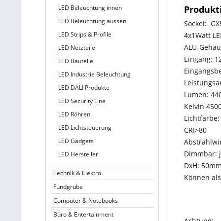
LED Beleuchtung innen
Produkt
LED Beleuchtung aussen
Sockel: GX
LED Strips & Profile
4x1Watt LE
ALU-Gehäu
LED Netzteile
Eingang: 1
LED Bauteile
Eingangsbe
LED Industrie Beleuchtung
Leistungs
LED DALI Produkte
Lumen: 44
LED Security Line
Kelvin 450
LED Röhren
Lichtfarbe
LED Lichtsteuerung
CRI>80
LED Gadgets
Abstrahlwi
Dimmbar: 
LED Hersteller
DxH: 50m
Technik & Elektro
Können als
Fundgrube
Computer & Notebooks
Büro & Entertainment
Achtung: