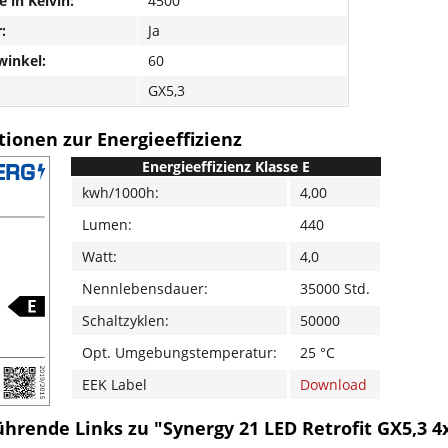
e in Kelvin:
4500
:
Ja
winkel:
60
GX5,3
ionen zur Energieeffizienz
Energieeffizienz Klasse E
kwh/1000h:
4,00
Lumen:
440
Watt:
4,0
Nennlebensdauer:
35000 Std.
Schaltzyklen:
50000
Opt. Umgebungstemperatur:
25 °C
EEK Label
Download
ührende Links zu "Synergy 21 LED Retrofit GX5,3