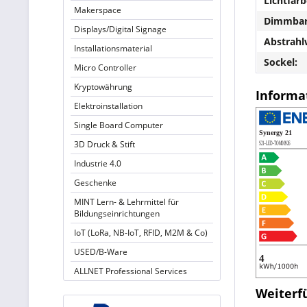
Lichtfarb
Makerspace
Dimmbar
Displays/Digital Signage
Abstrahl
Installationsmaterial
Sockel:
Micro Controller
Kryptowährung
Informat
Elektroinstallation
Single Board Computer
3D Druck & Stift
Industrie 4.0
Geschenke
MINT Lern- & Lehrmittel für
Bildungseinrichtungen
IoT (LoRa, NB-IoT, RFID, M2M & Co)
USED/B-Ware
ALLNET Professional Services
Weiterf