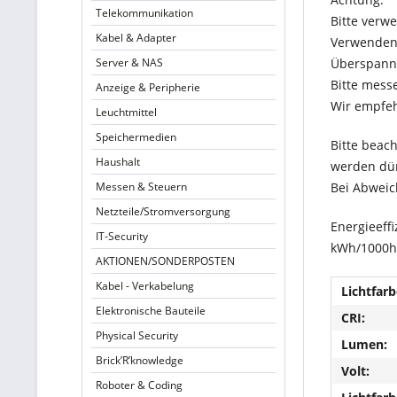
Telekommunikation
Bitte verwe
Kabel & Adapter
Verwenden 
Server & NAS
Überspann
Bitte mess
Anzeige & Peripherie
Wir empfeh
Leuchtmittel
Speichermedien
Bitte beach
Haushalt
werden dür
Messen & Steuern
Bei Abweic
Netzteile/Stromversorgung
Energieeffi
IT-Security
kWh/1000h
AKTIONEN/SONDERPOSTEN
Kabel - Verkabelung
Lichtfarb
Elektronische Bauteile
CRI:
Physical Security
Lumen:
Brick’R’knowledge
Volt:
Roboter & Coding