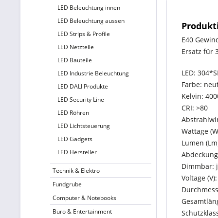
LED Beleuchtung innen
LED Beleuchtung aussen
Produkti
LED Strips & Profile
E40 Gewind
LED Netzteile
Ersatz für
LED Bauteile
LED: 304*
LED Industrie Beleuchtung
Farbe: neu
LED DALI Produkte
Kelvin: 40
LED Security Line
CRI: >80
LED Röhren
Abstrahlwi
LED Lichtsteuerung
Wattage (W
LED Gadgets
Lumen (Lm)
LED Hersteller
Abdeckung:
Dimmbar: j
Technik & Elektro
Voltage (V)
Fundgrube
Durchmess
Computer & Notebooks
Gesamtlän
Büro & Entertainment
Schutzklass