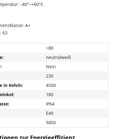
mperatur: -40°~+60°C
zienzklasse: A+
: 63
>80
e:
neutralweiß
:
Nein
230
e in Kelvin:
4500
winkel:
180
asse:
IP64
E40
9450
ionen zur Energieeffizienz