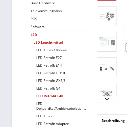
Büro Hardware
Telekommunikation
POS
Software
LED
LED Leuchtmittel
LED Tubes / Röhren
LED Retrofit E27
LED Retrofit E14
LED Retrofit GU10
LED Retrofit GX5,3
LED Retrofit G4
LED Retrofit E40
LED
Dekoartikel/Ambientebeleuchtung
LED Xmas
Beschreibung
LED Retrofit Adapter