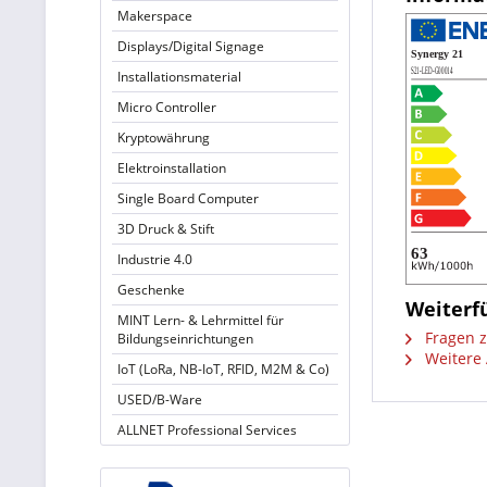
Makerspace
Displays/Digital Signage
Installationsmaterial
Micro Controller
Kryptowährung
Elektroinstallation
Single Board Computer
3D Druck & Stift
Industrie 4.0
Geschenke
Weiterfü
MINT Lern- & Lehrmittel für
Fragen z
Bildungseinrichtungen
Weitere 
IoT (LoRa, NB-IoT, RFID, M2M & Co)
USED/B-Ware
ALLNET Professional Services