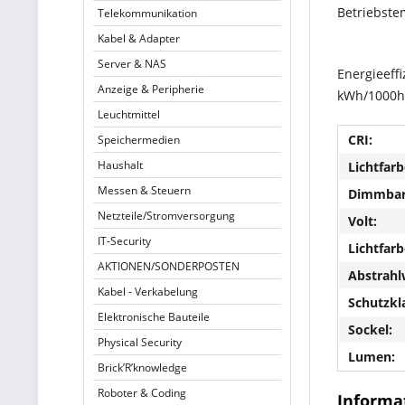
Betriebste
Telekommunikation
Kabel & Adapter
Server & NAS
Energieeffi
Anzeige & Peripherie
kWh/1000h
Leuchtmittel
CRI:
Speichermedien
Haushalt
Lichtfarb
Messen & Steuern
Dimmbar
Netzteile/Stromversorgung
Volt:
IT-Security
Lichtfarb
AKTIONEN/SONDERPOSTEN
Abstrahl
Kabel - Verkabelung
Schutzkl
Elektronische Bauteile
Sockel:
Physical Security
Lumen:
Brick’R’knowledge
Roboter & Coding
Informat