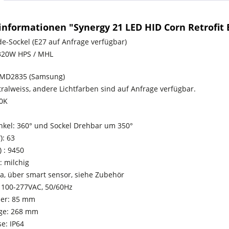
nformationen "Synergy 21 LED HID Corn Retrofit E
e-Sockel (E27 auf Anfrage verfügbar)
 320W HPS / MHL
SMD2835 (Samsung)
tralweiss, andere Lichtfarben sind auf Anfrage verfügbar.
00K
nkel: 360° und Sockel Drehbar um 350°
): 63
 : 9450
 milchig
a, über smart sensor, siehe Zubehör
: 100-277VAC, 50/60Hz
er: 85 mm
ge: 268 mm
e: IP64