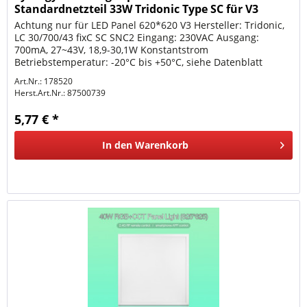
Standardnetzteil 33W Tridonic Type SC für V3
Achtung nur für LED Panel 620*620 V3 Hersteller: Tridonic,
LC 30/700/43 fixC SC SNC2 Eingang: 230VAC Ausgang:
700mA, 27~43V, 18,9-30,1W Konstantstrom
Betriebstemperatur: -20°C bis +50°C, siehe Datenblatt
Kunststoff-Gehäuse IP20 LxBxH...
Art.Nr.: 178520
Herst.Art.Nr.:
87500739
5,77 € *
In den
Warenkorb