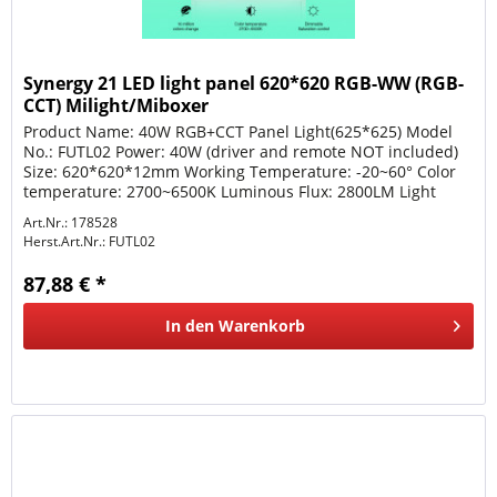
Synergy 21 LED light panel 620*620 RGB-WW (RGB-
CCT) Milight/Miboxer
Product Name: 40W RGB+CCT Panel Light(625*625) Model
No.: FUTL02 Power: 40W (driver and remote NOT included)
Size: 620*620*12mm Working Temperature: -20~60° Color
temperature: 2700~6500K Luminous Flux: 2800LM Light
Efficiency: 70LM/W...
Art.Nr.: 178528
Herst.Art.Nr.:
FUTL02
87,88 € *
In den
Warenkorb