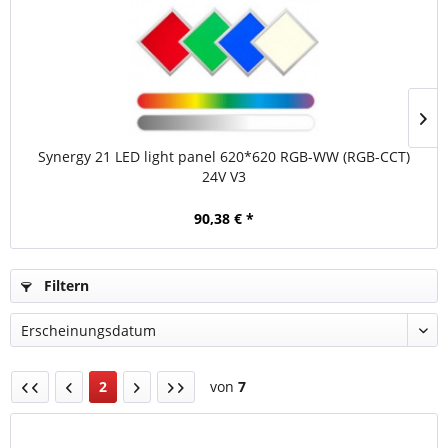
Synergy 21 LED light panel 620*620 RGB-WW (RGB-CCT)
24V V3
90,38 € *
Filtern
2
von
7