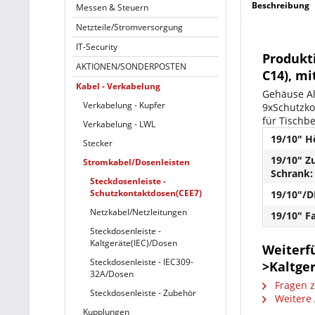
Beschreibung
Messen & Steuern
Netzteile/Stromversorgung
IT-Security
Produkt
AKTIONEN/SONDERPOSTEN
C14), m
Kabel - Verkabelung
Gehäuse Al
Verkabelung - Kupfer
9xSchutzko
für Tischb
Verkabelung - LWL
19/10" H
Stecker
19/10" Z
Stromkabel/Dosenleisten
Schrank:
Steckdosenleiste -
Schutzkontaktdosen(CEE7)
19/10"/DI
Netzkabel/Netzleitungen
19/10" F
Steckdosenleiste -
Kaltgeräte(IEC)/Dosen
Weiterf
Steckdosenleiste - IEC309-
>Kaltger
32A/Dosen
Fragen z
Steckdosenleiste - Zubehör
Weitere A
Kupplungen