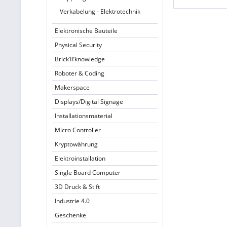
Verkabelung - Elektrotechnik
Elektronische Bauteile
Physical Security
Brick’R’knowledge
Roboter & Coding
Makerspace
Displays/Digital Signage
Installationsmaterial
Micro Controller
Kryptowährung
Elektroinstallation
Single Board Computer
3D Druck & Stift
Industrie 4.0
Geschenke