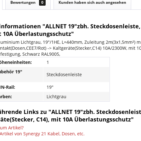
Bewertungen
0
Kunden haben sich auch angesehen
informationen "ALLNET 19"zbh. Steckdosenleiste, 
it 10A Überlastungsschutz"
uminium Lichtgrau, 19"/1HE, L=440mm, Zuleitung 2m(3x1,5mm²) mit
ntakt(Dosen,CEE7/Rot) -> Kaltgeräte(Stecker,C14) 10A/2300W, mit 
efestigung, Schwarz RAL9005,
öheneinheiten:
1
ubehör 19"
Steckdosenleiste
N-Rail:
19"
arben:
Lichtgrau
ührende Links zu "ALLNET 19"zbh. Steckdosenleist
äte(Stecker, C14), mit 10A Überlastungsschutz"
um Artikel?
rtikel von Synergy 21 Kabel, Dosen, etc.