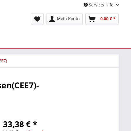
Service/Hilfe
Mein Konto
0,00 € *
EE7)
sen(CEE7)-
33,38 € *