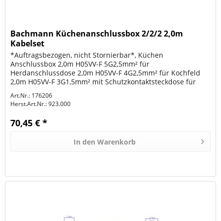
Bachmann Küchenanschlussbox 2/2/2 2,0m
Kabelset
*Auftragsbezogen, nicht Stornierbar*, Küchen
Anschlussbox 2,0m H05VV-F 5G2,5mm² für
Herdanschlussdose 2,0m H05VV-F 4G2,5mm² für Kochfeld
2,0m H05VV-F 3G1,5mm² mit Schutzkontaktsteckdose für
Backofen montierbar; wiederanschließbar mit...
Art.Nr.: 176206
Herst.Art.Nr.:
923.000
70,45 € *
In den
Warenkorb