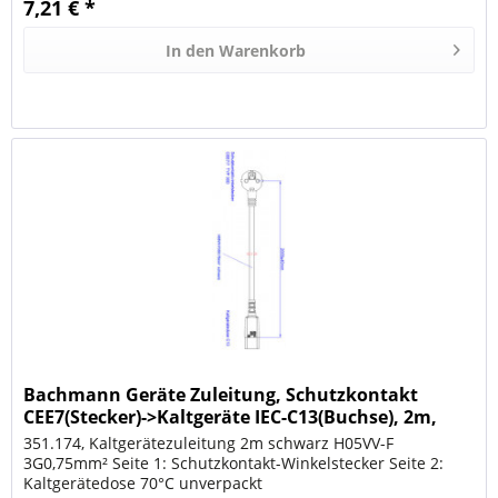
7,21 € *
In den
Warenkorb
Bachmann Geräte Zuleitung, Schutzkontakt
CEE7(Stecker)->Kaltgeräte IEC-C13(Buchse), 2m,
Black, H05VV
351.174, Kaltgerätezuleitung 2m schwarz H05VV-F
3G0,75mm² Seite 1: Schutzkontakt-Winkelstecker Seite 2:
Kaltgerätedose 70°C unverpackt