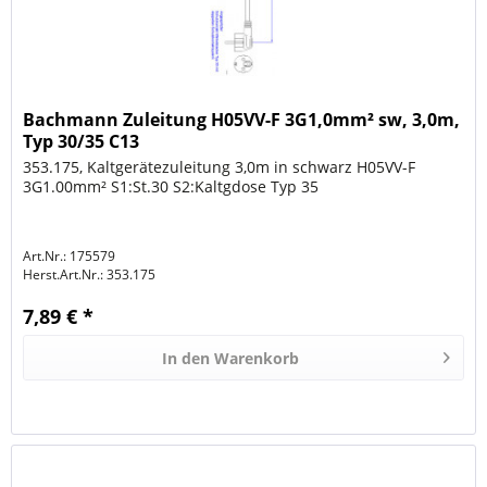
Bachmann Zuleitung H05VV-F 3G1,0mm² sw, 3,0m,
Typ 30/35 C13
353.175, Kaltgerätezuleitung 3,0m in schwarz H05VV-F
3G1.00mm² S1:St.30 S2:Kaltgdose Typ 35
Art.Nr.: 175579
Herst.Art.Nr.:
353.175
7,89 € *
In den
Warenkorb