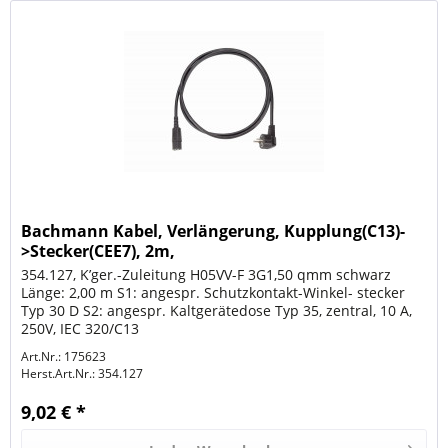
Bachmann Kabel, Verlängerung, Kupplung(C13)-
>Stecker(CEE7), 2m,
354.127, K’ger.-Zuleitung H05VV-F 3G1,50 qmm schwarz
Länge: 2,00 m S1: angespr. Schutzkontakt-Winkel- stecker
Typ 30 D S2: angespr. Kaltgerätedose Typ 35, zentral, 10 A,
250V, IEC 320/C13
Art.Nr.: 175623
Herst.Art.Nr.:
354.127
9,02 € *