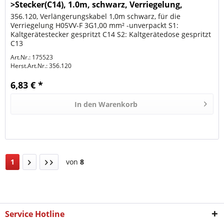
>Stecker(C14), 1.0m, schwarz, Verriegelung,
356.120, Verlängerungskabel 1,0m schwarz, für die
Verriegelung H05VV-F 3G1,00 mm² -unverpackt S1:
Kaltgerätestecker gespritzt C14 S2: Kaltgerätedose gespritzt
C13
Art.Nr.: 175523
Herst.Art.Nr.:
356.120
6,83 € *
In den
Warenkorb
1
von
8
Service Hotline