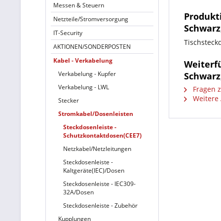
Messen & Steuern
Produkt
Netzteile/Stromversorgung
Schwarz
IT-Security
Tischsteck
AKTIONEN/SONDERPOSTEN
Kabel - Verkabelung
Weiterf
Verkabelung - Kupfer
Schwarz
Verkabelung - LWL
Fragen z
Weitere 
Stecker
Stromkabel/Dosenleisten
Steckdosenleiste -
Schutzkontaktdosen(CEE7)
Netzkabel/Netzleitungen
Steckdosenleiste -
Kaltgeräte(IEC)/Dosen
Steckdosenleiste - IEC309-
32A/Dosen
Steckdosenleiste - Zubehör
Kupplungen