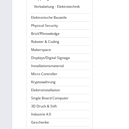
Verkabelung - Elektrotechnik
Elektronische Bauteile
Physical Security
Brick’R’knowledge
Roboter & Coding
Makerspace
Displays/Digital Signage
Installationsmaterial
Micro Controller
Kryptowährung
Elektroinstallation
Single Board Computer
3D Druck & Stift
Industrie 4.0
Geschenke