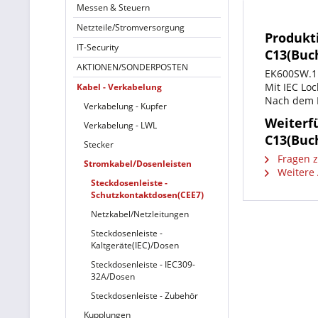
Messen & Steuern
Netzteile/Stromversorgung
Produkt
IT-Security
C13(Buch
AKTIONEN/SONDERPOSTEN
EK600SW.1 
Mit IEC Lo
Kabel - Verkabelung
Nach dem E
Verkabelung - Kupfer
Weiterf
Verkabelung - LWL
C13(Buch
Stecker
Fragen z
Stromkabel/Dosenleisten
Weitere 
Steckdosenleiste -
Schutzkontaktdosen(CEE7)
Netzkabel/Netzleitungen
Steckdosenleiste -
Kaltgeräte(IEC)/Dosen
Steckdosenleiste - IEC309-
32A/Dosen
Steckdosenleiste - Zubehör
Kupplungen