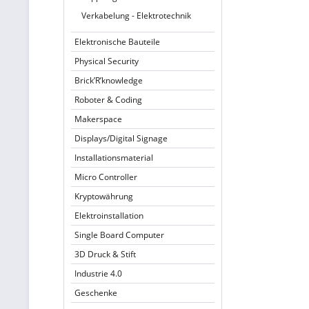
Verkabelung - Elektrotechnik
Elektronische Bauteile
Physical Security
Brick’R’knowledge
Roboter & Coding
Makerspace
Displays/Digital Signage
Installationsmaterial
Micro Controller
Kryptowährung
Elektroinstallation
Single Board Computer
3D Druck & Stift
Industrie 4.0
Geschenke