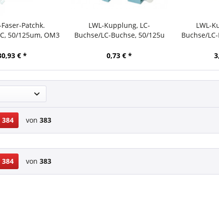
-Faser-Patchk.
LWL-Kupplung, LC-
LWL-Ku
LC, 50/125um, OM3
Buchse/LC-Buchse, 50/125u
Buchse/LC-
Multimode OM3, aqua,
Multimode,
duplex, PVC, mit Flansch,
mit Flans
30,93 € *
0,73 € *
3
Synergy 21
384
von
383
384
von
383