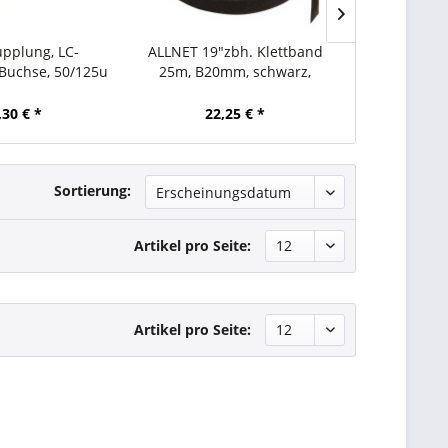
pplung, LC-
ALLNET 19"zbh. Klettband
Kabel zbh. Or
Buchse, 50/125u
25m, B20mm, schwarz,
flexibel, 
 duplex, Metall
Synergy 21
schwarz, 
ch, Synergy 21
,30 € *
22,25 € *
3,
Sortierung:
Artikel pro Seite:
Artikel pro Seite: