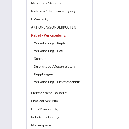
Messen & Steuern
Netzteile/Stromversorgung
IT-Security
AKTIONEN/SONDERPOSTEN
Kabel - Verkabelung
Verkabelung - Kupfer
Verkabelung - LWL
Stecker
Stromkabel/Dosenleisten
Kupplungen
Verkabelung - Elektrotechnik
Elektronische Bauteile
Physical Security
Brick’R’knowledge
Roboter & Coding
Makerspace