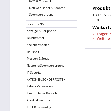
KVM & Videosplitter
Produkt
Netzwerkkabel & Adapter
Stromversorgung
1 x DC 5,5
mm
Server & NAS
Weiterfü
Anzeige & Peripherie
Fragen z
Leuchtmittel
Weitere 
Speichermedien
Haushalt
Messen & Steuern
Netzteile/Stromversorgung
IT-Security
AKTIONEN/SONDERPOSTEN
Kabel - Verkabelung
Elektronische Bauteile
Physical Security
Brick’R’knowledge