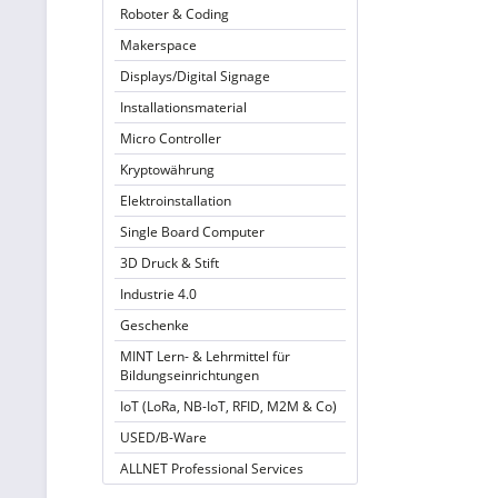
Roboter & Coding
Makerspace
Displays/Digital Signage
Installationsmaterial
Micro Controller
Kryptowährung
Elektroinstallation
Single Board Computer
3D Druck & Stift
Industrie 4.0
Geschenke
MINT Lern- & Lehrmittel für
Bildungseinrichtungen
IoT (LoRa, NB-IoT, RFID, M2M & Co)
USED/B-Ware
ALLNET Professional Services