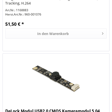
Tracking, H.264
Art.Nr.: 1168883
Herst.Art.Nr.:
960-001076
51,50 € *
In den
Warenkorb
DeLock Modul USB2.0 CMOS Kameramodul 5,04