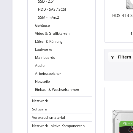
SSD - 2,5"
HDD - SAS / SCSI
HDS 4TB S
SSM - m/m.2
Gehäuse
Video & Grafikkarten
1
Lüfter & Kühlung
Laufwerke
Filtern
Mainboards
Audio
Arbeitsspeicher
Netzteile
Einbau- & Wechselrahmen
Netzwerk
Software
Verbrauchsmaterial
Netzwerk - aktive Komponenten