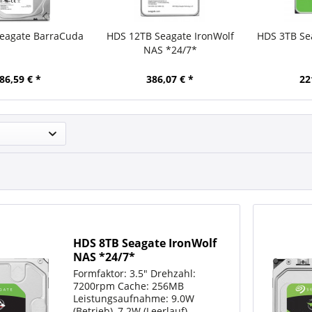
eagate BarraCuda
HDS 12TB Seagate IronWolf
HDS 3TB Se
NAS *24/7*
86,59 € *
386,07 € *
22
HDS 8TB Seagate IronWolf
NAS *24/7*
Formfaktor: 3.5" Drehzahl:
7200rpm Cache: 256MB
Leistungsaufnahme: 9.0W
(Betrieb), 7.2W (Leerlauf)