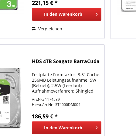
221,15 € *
Emulation (512e)...
In den
Warenkorb
Vergleichen
HDS 4TB Seagate BarraCuda
Festplatte Formfaktor: 3.5" Cache:
256MB Leistungsaufnahme: 5W
(Betrieb), 2.5W (Leerlauf)
Aufnahmeverfahren: Shingled
Magnetic Recording (SMR), Drive
Art.Nr.: 1174539
Managed SMR Sektoren: 4KB mit
Herst.Art.Nr.:
ST4000DM004
Emulation (512e)
Verschlüsselung: N/A
186,59 € *
Herstellergarantie:...
In den
Warenkorb