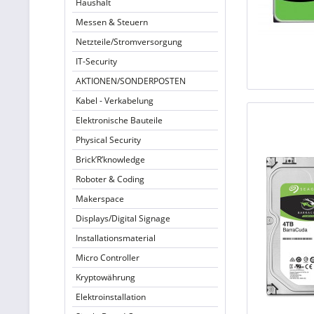
Haushalt
Messen & Steuern
Netzteile/Stromversorgung
IT-Security
AKTIONEN/SONDERPOSTEN
Kabel - Verkabelung
Elektronische Bauteile
Physical Security
Brick’R’knowledge
Roboter & Coding
Makerspace
Displays/Digital Signage
Installationsmaterial
Micro Controller
Kryptowährung
Elektroinstallation