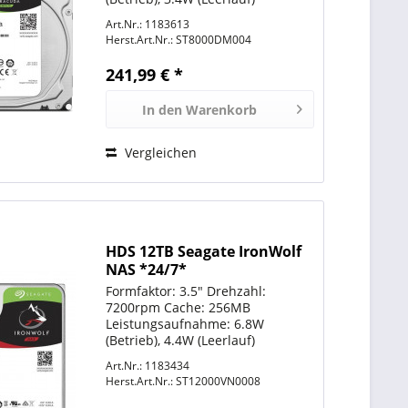
Lautstärke: keine Angabe
Art.Nr.: 1183613
Aufnahmeverfahren: Shingled
Herst.Art.Nr.:
ST8000DM004
Magnetic Recording (SMR), Drive
Managed SMR Sektoren: 4KB mit
241,99 € *
Emulation (512e)...
In den
Warenkorb
Vergleichen
HDS 12TB Seagate IronWolf
NAS *24/7*
Formfaktor: 3.5" Drehzahl:
7200rpm Cache: 256MB
Leistungsaufnahme: 6.8W
(Betrieb), 4.4W (Leerlauf)
Lautstärke: 32dB(A) (Betrieb),
Art.Nr.: 1183434
28dB(A) (Leerlauf)
Herst.Art.Nr.:
ST12000VN0008
Aufnahmeverfahren:
Perpendicular Magnetic