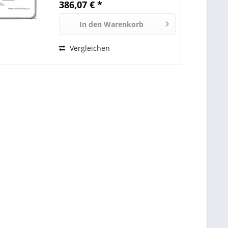
386,07 € *
Recording (PMR) Sektoren: 4KB
mit Emulation...
In den
Warenkorb
Vergleichen