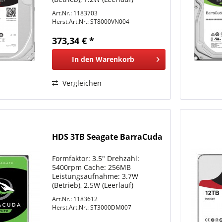
Lautstärke: 32dB(A) (Betrieb),
Art.Nr.: 1183703
28dB(A) (Leerlauf)
Herst.Art.Nr.:
ST8000VN004
Aufnahmeverfahren:
Conventional Magnetic Recording
373,34 € *
(CMR) Sektoren: 4KB mit
Emulation...
In den
Warenkorb
Vergleichen
HDS 3TB Seagate BarraCuda
Formfaktor: 3.5" Drehzahl:
5400rpm Cache: 256MB
Leistungsaufnahme: 3.7W
(Betrieb), 2.5W (Leerlauf)
Lautstärke: keine Angabe
Art.Nr.: 1183612
Aufnahmeverfahren:
Herst.Art.Nr.:
ST3000DM007
Conventional Magnetic Recording
(CMR) Sektoren: 4KB mit