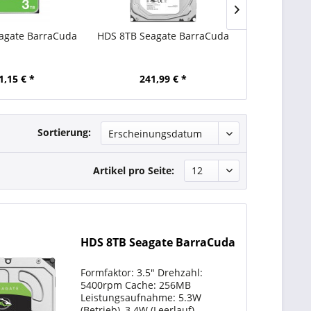
agate BarraCuda
HDS 8TB Seagate BarraCuda
HDS 8TB Sea
NAS 
1,15 € *
241,99 € *
373,
Sortierung:
Artikel pro Seite:
HDS 8TB Seagate BarraCuda
Formfaktor: 3.5" Drehzahl:
5400rpm Cache: 256MB
Leistungsaufnahme: 5.3W
(Betrieb), 3.4W (Leerlauf)