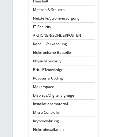
Haushalt
Messen & Steuern
Netzteile/Stromversorgung
IT-Security
AKTIONEN/SONDERPOSTEN
Kabel - Verkabelung
Elektronische Bauteile
Physical Security
Brick’R’knowledge
Roboter & Coding
Makerspace
Displays/Digital Signage
Installationsmaterial
Micro Controller
Kryptowährung
Elektroinstallation