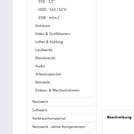
SSD - 2,5"
HDD - SAS / SCSI
SSM - m/m.2
Gehäuse
Video & Grafikkarten
Lüfter & Kühlung
Laufwerke
Mainboards
Audio
Arbeitsspeicher
Netzteile
Einbau- & Wechselrahmen
Netzwerk
Software
Beschreibung
Verbrauchsmaterial
Netzwerk - aktive Komponenten