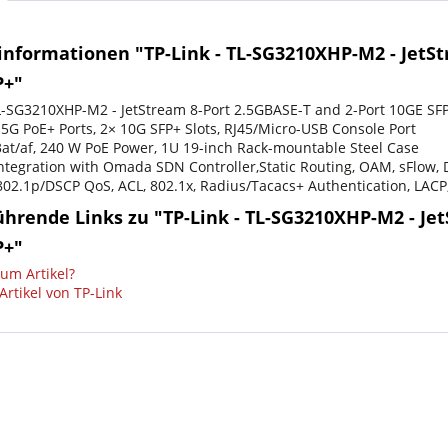
nformationen "TP-Link - TL-SG3210XHP-M2 - JetStr
P+"
TL-SG3210XHP-M2 - JetStream 8-Port 2.5GBASE-T and 2-Port 10GE SF
.5G PoE+ Ports, 2× 10G SFP+ Slots, RJ45/Micro-USB Console Port
3at/af, 240 W PoE Power, 1U 19-inch Rack-mountable Steel Case
ntegration with Omada SDN Controller,Static Routing, OAM, sFlow
802.1p/DSCP QoS, ACL, 802.1x, Radius/Tacacs+ Authentication, LACP,
hrende Links zu "TP-Link - TL-SG3210XHP-M2 - Jet
P+"
um Artikel?
rtikel von TP-Link