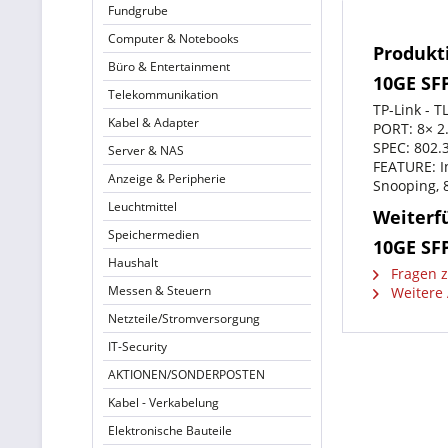
Fundgrube
Computer & Notebooks
Produkti
Büro & Entertainment
10GE SF
Telekommunikation
TP-Link - 
Kabel & Adapter
PORT: 8× 2
SPEC: 802.
Server & NAS
FEATURE: I
Anzeige & Peripherie
Snooping, 
Leuchtmittel
Weiterfü
Speichermedien
10GE SF
Haushalt
Fragen z
Messen & Steuern
Weitere A
Netzteile/Stromversorgung
IT-Security
AKTIONEN/SONDERPOSTEN
Kabel - Verkabelung
Elektronische Bauteile