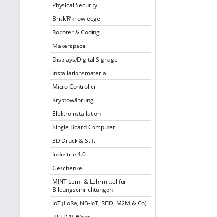
Physical Security
Brick’R’knowledge
Roboter & Coding
Makerspace
Displays/Digital Signage
Installationsmaterial
Micro Controller
Kryptowährung
Elektroinstallation
Single Board Computer
3D Druck & Stift
Industrie 4.0
Geschenke
MINT Lern- & Lehrmittel für
Bildungseinrichtungen
IoT (LoRa, NB-IoT, RFID, M2M & Co)
USED/B-Ware