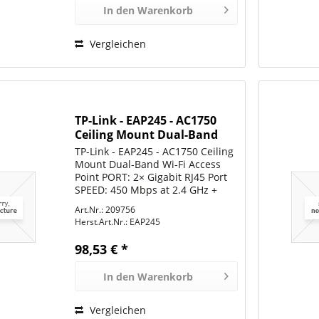
In den
Warenkorb
Vergleichen
TP-Link - EAP245 - AC1750
Ceiling Mount Dual-Band
Wi-Fi Access Point
TP-Link - EAP245 - AC1750 Ceiling
Mount Dual-Band Wi-Fi Access
Point PORT: 2× Gigabit RJ45 Port
SPEED: 450 Mbps at 2.4 GHz +
1300 Mbps at 5 GHz FEATURE:
Art.Nr.: 209756
802.3af PoE and Passive PoE, 3×
Herst.Art.Nr.:
EAP245
Internal Antennas, Seamless
Roaming, MU-MIMO, Band...
98,53 € *
In den
Warenkorb
Vergleichen