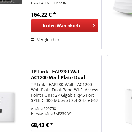
Gigabit RJ45 LAN port FEATURE:
Herst.Art.Nr.:
ER7206
Integration with Omada SDN
Controller, Support 100 IPsec...
164,22 € *
In den
Warenkorb
Vergleichen
TP-Link - EAP230-Wall -
AC1200 Wall-Plate Dual-
Band Wi-Fi Access Point
TP-Link - EAP230-Wall - AC1200
Wall-Plate Dual-Band Wi-Fi Access
Point PORT: 2× Gigabit RJ45 Port
SPEED: 300 Mbps at 2.4 GHz + 867
Mbps at 5 GHz FEATURE:
Art.Nr.: 209758
Compatible with EU Standard
Herst.Art.Nr.:
EAP230-Wall
Junction Box, 802.3af PoE, 2×
Internal Antennas,...
68,43 € *