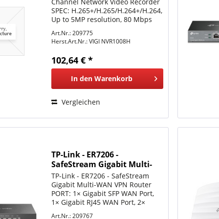
Channel Network Video Recorder
SPEC: H.265+/H.265/H.264+/H.264,
Up to 5MP resolution, 80 Mbps
Incoming Bandwidth(up to 8
Art.Nr.: 209775
channels), 1× SATA Interface(up
Herst.Art.Nr.:
VIGI NVR1008H
to 10 TB), 12V DC 1.5 A, 2× USB
2.0, 1× VGA port, 1×...
102,64 € *
In den
Warenkorb
Vergleichen
TP-Link - ER7206 -
SafeStream Gigabit Multi-
WAN VPN Router PORT: 1×
TP-Link - ER7206 - SafeStream
Gigabit Multi-WAN VPN Router
PORT: 1× Gigabit SFP WAN Port,
1× Gigabit RJ45 WAN Port, 2×
Gigabit WAN/LAN RJ45 Ports, 2×
Art.Nr.: 209767