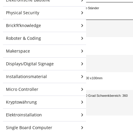
Beschreibung
Universal-Tablet-Ständer
Physical Security
Brick’R’knowledge
Tragfähigkeit
20lbs
Roboter & Coding
Material
SPCC
Makerspace
Höhe
70-120cm
Displays/Digital Signage
Installationsmaterial
Standard
VESA 75 x75, 100 x100mm
Micro Controller
Kippbereich: 180 Grad Schwenkbereich: 360
Merkmale
Kryptowährung
Grad
Elektroinstallation
Single Board Computer