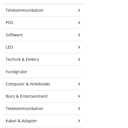
Hersteller
Telekommunikation
Artikel-
Nr.:
VesaFLEX120W
POS
EAN
Nummer:
4038816106957
Software
Gelistet
seit:
05.05.2021
LED
Beschreibung
Technik & Elektro
Höhenverstellbarer
Standfuß mit
Fundgrube
Kabeldurchführung und
drehbarem Vesa-Teller
Computer & Notebooks
(90-180Grad),...
Produktinformationen
Büro & Entertainment
"VESA Standfuß
Telekommunikation
Halterung
höhenverstellbar
Kabel & Adapter
für Tablet,