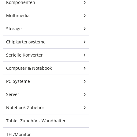
Komponenten
Multimedia
Storage
Chipkartensysteme
Serielle Konverter
93,30 € *
Computer & Notebook
inkl. MwSt.
zzgl. Versandkosten
Sofort versandfertig,
PC-Systeme
Lieferzeit ca. 1-3 Werktage
Server
In den
Warenkorb
Notebook Zubehör
Bewerten
Tablet Zubehör - Wandhalter
Artikel-
Nr.:
198302
TFT/Monitor
Hersteller:
ALLNET