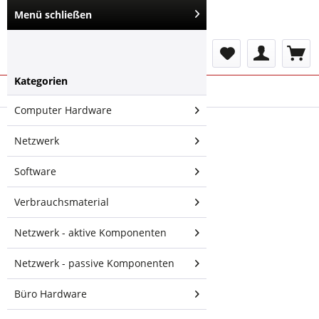
Menü schließen
Menü
Kategorien
Übersicht
Notebook Zubehör
Computer Hardware
VESA Standfuß
Netzwerk
Halterung
höhenverstellbar
Software
für Tablet,
Display, Monitor
Verbrauchsmaterial
7,5cm/10cm,
Netzwerk - aktive Komponenten
weiß
Netzwerk - passive Komponenten
Büro Hardware