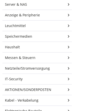
Display, Monitor
Server & NAS
7,5cm/10cm,
weiß"
Anzeige & Peripherie
Höhenverstellbarer
Leuchtmittel
Standfuß mit
Kabeldurchführung
Speichermedien
und drehbarem Vesa-
Teller (90-180Grad),
Haushalt
Bodenmontage
möglich
Messen & Steuern
Netzteile/Stromversorgung
75mm x 75mm
100mm x 100mm
IT-Security
Für Monitore von 8 bis
24 Zoll.
AKTIONEN/SONDERPOSTEN
FARBE: weiß
max. Höhe 1200mm
Kabel - Verkabelung
min. Höhe 690mm
Elektronische Bauteile