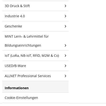
3D Druck & Stift
Industrie 4.0
Geschenke
Weiterführende
MINT Lern- & Lehrmittel für
Links zu "VESA
Standfuß
Bildungseinrichtungen
Halterung
höhenverstellbar
IoT (LoRa, NB-IoT, RFID, M2M & Co)
für Tablet,
USED/B-Ware
Display, Monitor
7,5cm/10cm,
ALLNET Professional Services
weiß"
Fragen zum Artikel?
Informationen
Weitere Artikel von
ALLNET
Cookie-Einstellungen