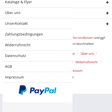
Kataloge & Flyer
Service Hotline
Über uns
Shop Service
UnserKontakt
Informationen
Zahlungsbedingungen
* Alle Preise inkl. gesetzl. Mehrwertsteuer zzgl.
Versandkosten
und ggf.
Nachnahmegebühren, wenn nicht anders beschrieben
Widerrufsrecht
Cookie-Einstellungen
Kataloge & Flyer
Über uns
Datenschutz
UnserKontakt
Zahlungsbedingungen
Widerrufsrecht
AGB
Datenschutz
AGB
Impressum
Realisiert mit Shopware
Impressum