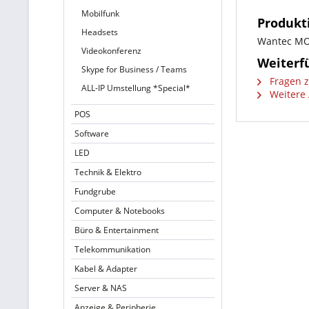
Mobilfunk
Produkt
Headsets
Wantec MO
Videokonferenz
Weiterf
Skype for Business / Teams
Fragen z
ALL-IP Umstellung *Special*
Weitere 
POS
Software
LED
Technik & Elektro
Fundgrube
Computer & Notebooks
Büro & Entertainment
Telekommunikation
Kabel & Adapter
Server & NAS
Anzeige & Peripherie