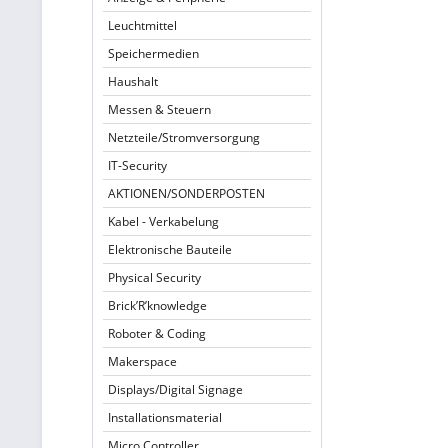
Leuchtmittel
Speichermedien
Haushalt
Messen & Steuern
Netzteile/Stromversorgung
IT-Security
AKTIONEN/SONDERPOSTEN
Kabel - Verkabelung
Elektronische Bauteile
Physical Security
Brick’R’knowledge
Roboter & Coding
Makerspace
Displays/Digital Signage
Installationsmaterial
Micro Controller