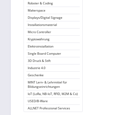
Roboter & Coding
Makerspace
Displays/Digital Signage
Installationsmaterial
Micro Controller
Kryptowährung
Elektroinstallation
Single Board Computer
3D Druck & Stift
Industrie 4.0
Geschenke
MINT Lern- & Lehrmittel für
Bildungseinrichtungen
IoT (LoRa, NB-IoT, RFID, M2M & Co)
USED/B-Ware
ALLNET Professional Services