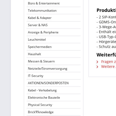
Büro & Entertainment
Produkt
Telekommunikation
- 2 SIP-Kon
Kabel & Adapter
- GDMS-Onl
Server & NAS
- 3-Wege-A
- Enthält 
Anzeige & Peripherie
- USB-Typ
Leuchtmittel
- Hörgeräte
- Schutz a
Speichermedien
Weiterf
Haushalt
Messen & Steuern
Fragen z
Weitere 
Netzteile/Stromversorgung
IT-Security
AKTIONEN/SONDERPOSTEN
Kabel - Verkabelung
Elektronische Bauteile
Physical Security
Brick’R’knowledge