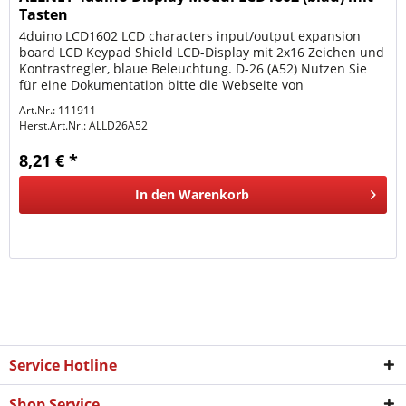
Tasten
4duino LCD1602 LCD characters input/output expansion
board LCD Keypad Shield LCD-Display mit 2x16 Zeichen und
Kontrastregler, blaue Beleuchtung. D-26 (A52) Nutzen Sie
für eine Dokumentation bitte die Webseite von
Keyestudio....
Art.Nr.: 111911
Herst.Art.Nr.:
ALLD26A52
8,21 € *
In den
Warenkorb
Service Hotline
Shop Service