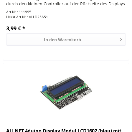
durch den kleinen Controller auf der Rückseite des Displays
möglich....
Art.Nr.: 111995
Herst.Art.Nr.:
ALLD25A51
3,99 € *
In den
Warenkorb
ALLNET 4duino Display Modul LCD1602 (blau) mit