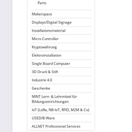
Parts
Makerspace
Displays/Digital Signage
Installationsmaterial
Micro Controller
Kryptowährung
Elektroinstallation
Single Board Computer
3D Druck & Stift
Industrie 4.0
Geschenke
MINT Lern- & Lehrmittel für
Bildungseinrichtungen
IoT (LoRa, NB-IoT, RFID, M2M & Co)
USED/B-Ware
ALLNET Professional Services