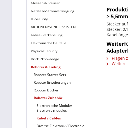
Messen & Steuern
Produkt
Netzteile/Stromversorgung
> 5,5mm
IT-Security
Stecker auf
AKTIONEN/SONDERPOSTEN
Stecker: 2,
Kabelläng
Kabel - Verkabelung
Weiterf
Elektronische Bauteile
Adapter
Physical Security
Fragen z
Brick’R’knowledge
Weitere 
Roboter & Coding
Roboter Starter Sets
Roboter Erweiterungen
Roboter Bücher
Roboter Zubehör
Elektronische Module/
Electronic modules
Kabel / Cables
Diverse Elektronik / Electronic