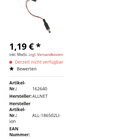
1,19 € *
inkl. MwSt.
zzgl. Versandkosten
Derzeit nicht verfügbar
Bewerten
Artikel-
Nr.:
162640
Hersteller:
ALLNET
Hersteller
Artikel-
Nr.:
ALL-186502LI-
ion
EAN
Nummer: