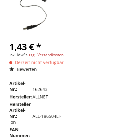
1,43 € *
inkl. MwSt.
zzgl. Versandkosten
Derzeit nicht verfügbar
Bewerten
Artikel-
Nr.:
162643
Hersteller:
ALLNET
Hersteller
Artikel-
Nr.:
ALL-186504LI-
ion
EAN
Nummer: