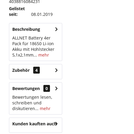
4038816084231
Gelistet
seit:
08.01.2019
Beschreibung
ALLNET Battery 4er
Pack für 18650 Li-ion
Akku mit Hohlstecker
5,1x2,1mm...
mehr
Zubehör
4
Bewertungen
0
Bewertungen lesen,
schreiben und
diskutieren...
mehr
Kunden kauften auch