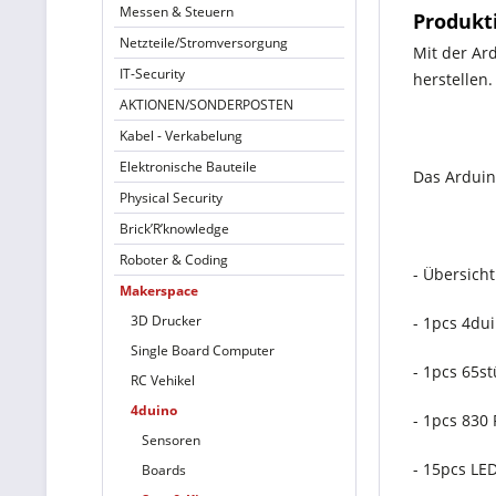
Messen & Steuern
Produkt
Netzteile/Stromversorgung
Mit der Ar
IT-Security
herstellen
AKTIONEN/SONDERPOSTEN
Kabel - Verkabelung
Elektronische Bauteile
Das Arduino
Physical Security
Brick’R’knowledge
Roboter & Coding
- Übersich
Makerspace
3D Drucker
- 1pcs 4du
Single Board Computer
- 1pcs 65s
RC Vehikel
4duino
- 1pcs 83
Sensoren
- 15pcs LED
Boards