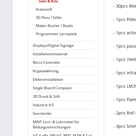
Sets & Kits
- 30pcs Wi
Arduino®
3D Pens / Stifte
- 1pcs Pot
Maker Bücher / Books
- 1pcs act
Programmier Lernspiele
Displays/Digital Signage
- 1pcs pas
Installationsmaterial
- 1pcs 74
Micro Controller
Kryptowährung
- 1pcs Inf
Elektroinstallation
- 1pcs LM
Single Board Computer
3D Druck & Stift
- 1pcs Fla
Industrie 4.0
- 2pcs Roll
Geschenke
MINT Lern- & Lehrmittel für
- 3pcs 5m
Bildungseinrichtungen
IoT (LoRa, NB-IoT, RFID, M2M & Co)