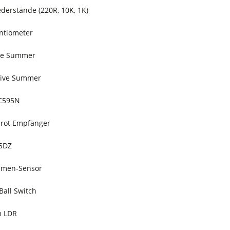
ederstände (220R, 10K, 1K)
entiometer
ive Summer
sive Summer
HC595N
rarot Empfänger
35DZ
mmen-Sensor
 Ball Switch
m LDR