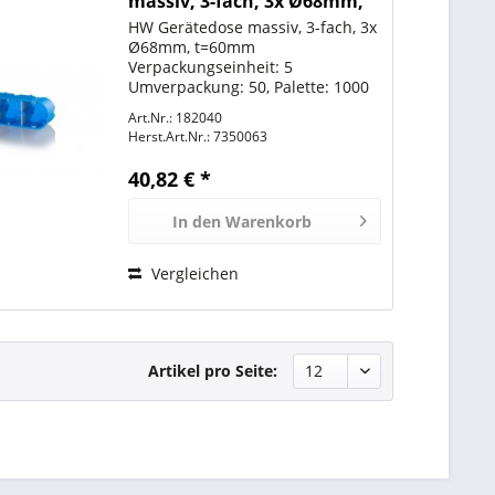
massiv, 3-fach, 3x Ø68mm,
t=60mm, HW30
HW Gerätedose massiv, 3-fach, 3x
Ø68mm, t=60mm
Verpackungseinheit: 5
Umverpackung: 50, Palette: 1000
Art.Nr.: 182040
Herst.Art.Nr.:
7350063
40,82 € *
In den
Warenkorb
Vergleichen
Artikel pro Seite: