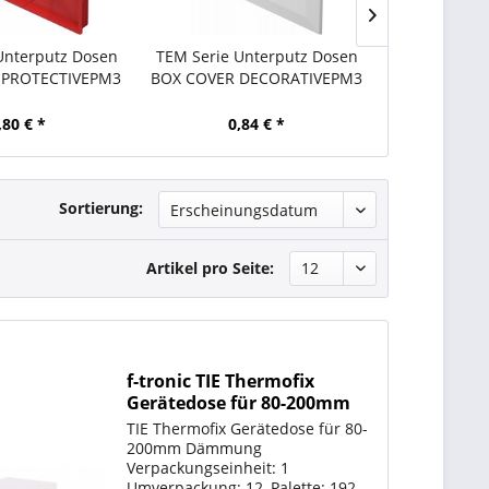
Unterputz Dosen
TEM Serie Unterputz Dosen
TEM Serie U
 PROTECTIVEPM3
BOX COVER DECORATIVEPM3
RECTANGU
20/1
BRI
,80 € *
0,84 € *
1,
Sortierung:
Artikel pro Seite:
f-tronic TIE Thermofix
Gerätedose für 80-200mm
Dämmung, EPS20-Multi
TIE Thermofix Gerätedose für 80-
200mm Dämmung
Verpackungseinheit: 1
Umverpackung: 12, Palette: 192