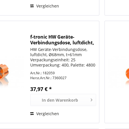
Vergleichen
f-tronic HW Geräte-
Verbindungsdose, luftdicht,
Ø68mm, t=61mm, E3700
HW Geräte-Verbindungsdose,
luftdicht, Ø68mm, t=61mm
Verpackungseinheit: 25
Umverpackung: 400, Palette: 4800
Art.Nr.: 182059
Herst.Art.Nr.:
7360027
37,97 € *
In den
Warenkorb
Vergleichen