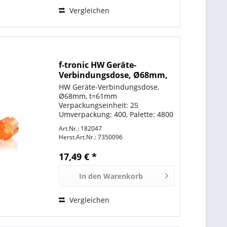
Vergleichen
f-tronic HW Geräte-
Verbindungsdose, Ø68mm,
t=61mm, E117
HW Geräte-Verbindungsdose,
Ø68mm, t=61mm
Verpackungseinheit: 25
Umverpackung: 400, Palette: 4800
Art.Nr.: 182047
Herst.Art.Nr.:
7350096
17,49 € *
In den
Warenkorb
Vergleichen