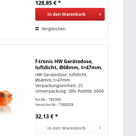
128,85 € *
In den
Warenkorb
Vergleichen
f-tronic HW Gerätedose,
luftdicht, Ø68mm, t=47mm,
E2700
HW Gerätedose, luftdicht,
Ø68mm, t=47mm
Verpackungseinheit: 25
Umverpackung: 300, Palette: 6000
Art.Nr.: 182060
Herst.Art.Nr.:
7360028
32,13 € *
In den
Warenkorb