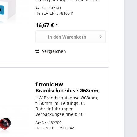
Art.Nr.: 182241
Herst.Art.Nr.:
7810041
16,67 € *
In den
Warenkorb
Vergleichen
f-tronic HW
Brandschutzdose Ø68mm,
t=50mm, m. Leitungs- u.
HW Brandschutzdose Ø68mm,
Rohreinführungen, BS2700
t=50mm, m. Leitungs- u.
Rohreinführungen
Verpackungseinheit: 10
Umverpackung: 250, Palette: 4000
Art.Nr.: 182209
Herst.Art.Nr.:
7500042