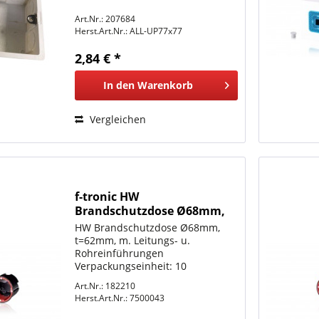
Art.Nr.: 207684
Herst.Art.Nr.:
ALL-UP77x77
2,84 € *
In den
Warenkorb
Vergleichen
f-tronic HW
Brandschutzdose Ø68mm,
t=62mm, m. Leitungs- u.
HW Brandschutzdose Ø68mm,
Rohreinführungen, BS3700
t=62mm, m. Leitungs- u.
Rohreinführungen
Verpackungseinheit: 10
Umverpackung: 200, Palette: 3200
Art.Nr.: 182210
Herst.Art.Nr.:
7500043