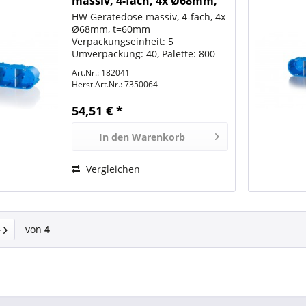
massiv, 4-fach, 4x Ø68mm,
t=60mm, HW40
HW Gerätedose massiv, 4-fach, 4x
Ø68mm, t=60mm
Verpackungseinheit: 5
Umverpackung: 40, Palette: 800
Art.Nr.: 182041
Herst.Art.Nr.:
7350064
54,51 € *
In den
Warenkorb
Vergleichen
von
4