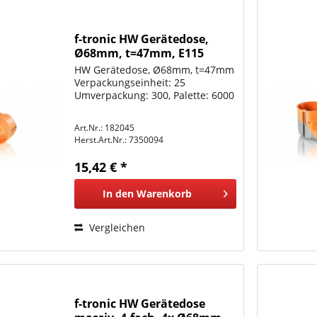
f-tronic HW Gerätedose,
Ø68mm, t=47mm, E115
HW Gerätedose, Ø68mm, t=47mm
Verpackungseinheit: 25
Umverpackung: 300, Palette: 6000
Art.Nr.: 182045
Herst.Art.Nr.:
7350094
15,42 € *
In den
Warenkorb
Vergleichen
f-tronic HW Gerätedose