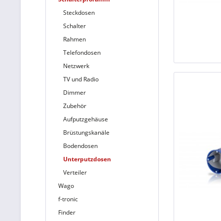
Steckdosen
Schalter
Rahmen
Telefondosen
Netzwerk
TV und Radio
Dimmer
Zubehör
Aufputzgehäuse
Brüstungskanäle
Bodendosen
Unterputzdosen
Verteiler
Wago
f-tronic
Finder