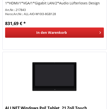
1*HDMI/1*VGA/1*Gigabit LAN/2*Audio Lüfterloses Design
Wifi AC 2,4/5GHz...
Art.Nr.: 217843
Herst.Art.Nr.:
ALL-AIO-W10I3-8GB128
831,69 € *
In den
Warenkorb
ALLNET Windows PoE Tablet, 21 Zoll Touch,