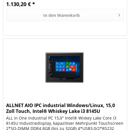
1.130,20 € *
In den
Warenkorb
ALLNET AIO IPC industrial Windows/Linux, 15,0
Zoll Touch, Intel® Whiskey Lake i3 8145U
processor, 8G
ALL in One industrial PC 15,0" Intel® Wiskey Lake Core i3
8145U Industriedisplay, kapazitiver Mehrpunkt Touchscreen
2*SO-DIMM DDR4 8GB (bis zu 32GB) 4*USB3.0/2*RS232