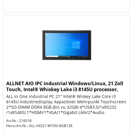
ALLNET AIO IPC industrial Windows/Linux, 21 Zoll
Touch, Intel® Whiskey Lake i3 8145U processor,
8GB/
ALL in One industrial PC 21" Intel® Wiskey Lake Core i3
8145U Industriedisplay, kapazitiver Mehrpunkt Touchscreen
2*SO-DIMM DDR4 8GB (bis zu 32GB) 4*USB3.0/1xRS232
/1xRS485) 1*HDMI/1*VGA/1*Gigabit LAN/2*Audio
Lüfterloses Design Erleben...
Art.Nr.: 218518
Herst.Art.Nr.:
ALL-AIO21-W10I3-8GB128