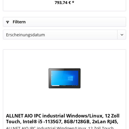
793,74 € *
Filtern
ALLNET AIO IPC industrial Windows/Linux, 12 Zoll
Touch, Intel® i5 -1135G7, 8GB/128GB, 2xLan RJ45,
US
ALLNET AIO IPC industrial Windows/Linux, 12 Zoll Touch,