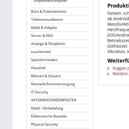
Einplatinencomputer
Produkti
Büro & Entertainment
Farben: sc
ab Android
Telekommunikation
Messfunkti
Kabel & Adapter
Herzfreque
(iOS/Andro
Server & NAS
Betriebsze
Anzeige & Peripherie
(Gehäuse):
Vibration,
Leuchtmittel
Weiterfü
Speichermedien
Haushalt
Fragen z
Weitere A
Messen & Steuern
Netzteile/Stromversorgung
IT-Security
AKTIONEN/SONDERPOSTEN
Kabel - Verkabelung
Elektronische Bauteile
Physical Security