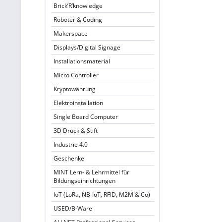
Brick’R’knowledge
Roboter & Coding
Makerspace
Displays/Digital Signage
Installationsmaterial
Micro Controller
Kryptowährung
Elektroinstallation
Single Board Computer
3D Druck & Stift
Industrie 4.0
Geschenke
MINT Lern- & Lehrmittel für
Bildungseinrichtungen
IoT (LoRa, NB-IoT, RFID, M2M & Co)
USED/B-Ware