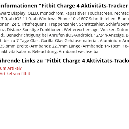
nformationen "Fitbit Charge 4 Aktivitäts-Tracke
hwarz Display: OLED, monochrom, kapazitiver Touchscreen, rechteck
 7.0, ab iOS 11.0, ab Windows Phone 10 v1607 Schnittstellen: Bluet
onen: Zeit, Trittfrequenz, Treppenzähler, Schrittzähler, Schlafüb
nz, Distanz Sonstige Funktionen: Wettervorhersage, Wecker, Datum
id), Benachrichtigung bei Anrufen (iOS/Android), 12/24h-Anzeige, B
it: bis zu 7 Tage Glas: Gorilla-Glas Gehäusematerial: Aluminium 
 35.8mm Breite (Armband): 22.7mm Länge (Armband): 14-18cm, 18-
 Inaktivitätsalarm, Beleuchtung, Armband wechselbar
hrende Links zu "Fitbit Charge 4 Aktivitäts-Trac
um Artikel?
rtikel von fitbit