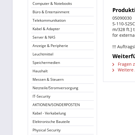
Computer & Notebooks
Produkt
Büro & Entertainment
05090030
Telekommunikation
S-110-S2SC
Kabel & Adapter
m/328 ft.]
for extern
Server & NAS
Anzeige & Peripherie
!!! Auftrag
Leuchtmittel
Weiterf
Speichermedien
Fragen z
Weitere A
Haushalt
Messen & Steuern
Netzteile/Stromversorgung
IT-Security
AKTIONEN/SONDERPOSTEN
Kabel - Verkabelung
Elektronische Bauteile
Physical Security