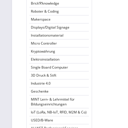
Brick’R’knowledge
Roboter & Coding
Makerspace
Displays/Digital Signage
Installationsmaterial
Micro Controller
Kryptowährung
Elektroinstallation
Single Board Computer
3D Druck & Stift
Industrie 4.0
Geschenke
MINT Lern- & Lehrmittel für
Bildungseinrichtungen
IoT (LoRa, NB-IoT, RFID, M2M & Co)
USED/B-Ware