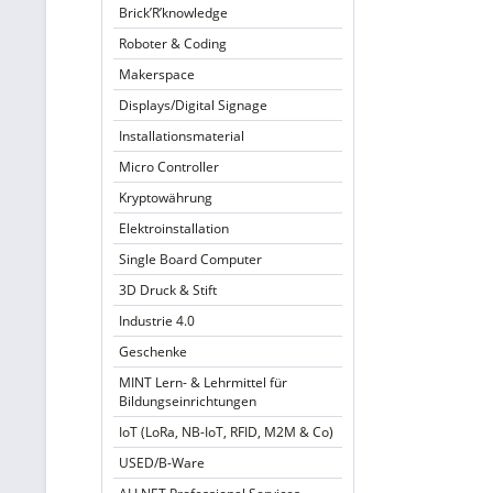
Brick’R’knowledge
Roboter & Coding
Makerspace
Displays/Digital Signage
Installationsmaterial
Micro Controller
Kryptowährung
Elektroinstallation
Single Board Computer
3D Druck & Stift
Industrie 4.0
Geschenke
MINT Lern- & Lehrmittel für
Bildungseinrichtungen
IoT (LoRa, NB-IoT, RFID, M2M & Co)
USED/B-Ware