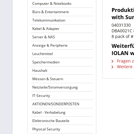
Computer & Notebooks
Produkt
Büro & Entertainment
with Su
Telekommunikation
04031330
Kabel & Adapter
DBA0021C 
8 pack of 
Server & NAS
Weiterfü
Anzeige & Peripherie
IOLAN w
Leuchtmittel
Fragen z
Speichermedien
Weitere A
Haushalt
Messen & Steuern
Netzteile/Stromversorgung
IT-Security
AKTIONEN/SONDERPOSTEN
Kabel - Verkabelung
Elektronische Bauteile
Physical Security