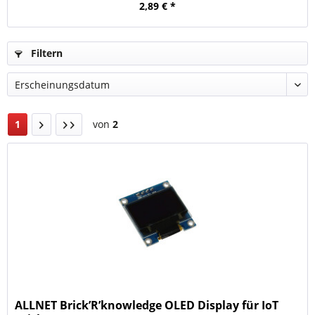
2,89 € *
Filtern
1
von
2
ALLNET Brick’R’knowledge OLED Display für IoT