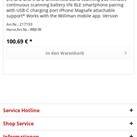
continuous scanning battery life BLE smartphone pairing
with USB-C charging port iPhone Magsafe attachable
support* Works with the WiFiman mobile app: Version
0.18.0 for iOS and...
Art.Nr.: 217193
Herst.Art.Nr.:
WM-W
100,69 € *
In den
Warenkorb
Service Hotline
Shop Service
Informationen