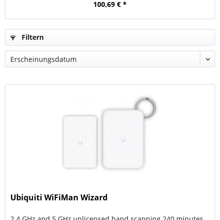
100,69 € *
Filtern
Ubiquiti WiFiMan Wizard
2.4 GHz and 5 GHz unlicensed band scanning 240 minutes