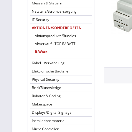
Messen & Steuern
Netzteile/Stromversorgung
IT-Security
AKTIONEN/SONDERPOSTEN
Aktionsprodukte/Bundles
Abverkauf - TOP RABATT
B-Ware
Kabel - Verkabelung
Elektronische Bauteile
Physical Security
Brick’R’knowledge
Roboter & Coding
Makerspace
Displays/Digital Signage
Installationsmaterial
Micro Controller