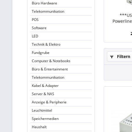
Büro Hardware
Telekommunikation
***US
POS
Powerline
Phasen
Software
ALL1688
LED
Technik & Elektro
Fundgrube
Filtern
Computer & Notebooks
Büro & Entertainment
Telekommunikation
Kabel & Adapter
Server & NAS
Anzeige & Peripherie
Leuchtmittel
Speichermedien
Haushalt