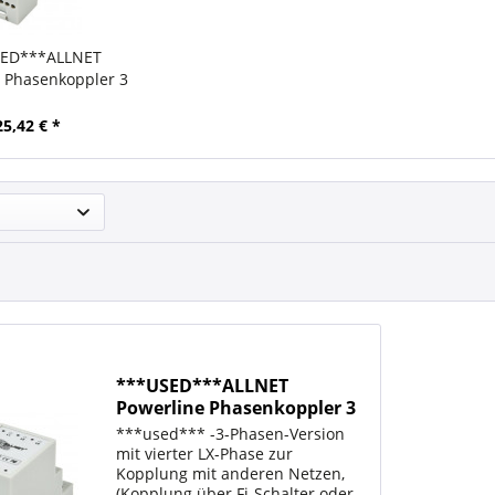
ED***ALLNET
 Phasenkoppler 3
 + LX "passiv"
PC***used*** B-
25,42 € *
Ware
***USED***ALLNET
Powerline Phasenkoppler 3
Phasen + LX "passiv"
***used*** -3-Phasen-Version
ALL1688PC***used*** B-
mit vierter LX-Phase zur
Ware
Kopplung mit anderen Netzen,
(Kopplung über Fi-Schalter oder