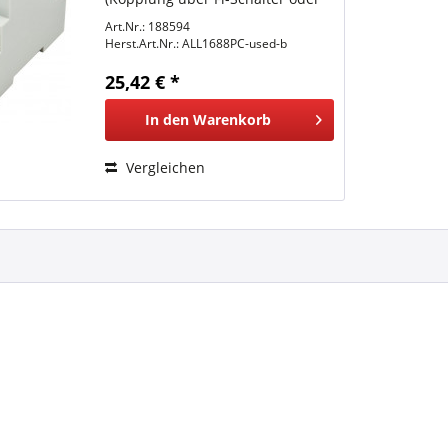
Stromzähler ist nur mit
Art.Nr.: 188594
ALL16881PC erlaubt !) -
Herst.Art.Nr.:
ALL1688PC-used-b
Frequenzbereich 1-70 MHz -AC
250 / 440 V, 4 x 22nF X2, 3-phasig
25,42 € *
(Lx an L3...
In den
Warenkorb
Vergleichen